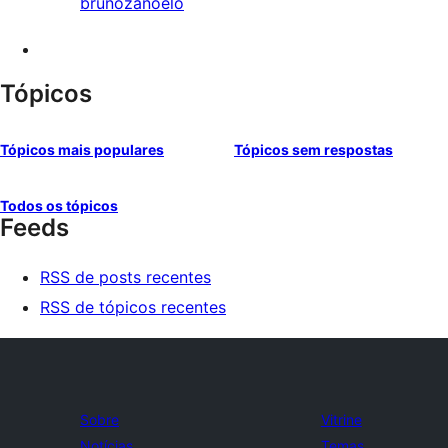
brunozanoelo
Tópicos
Tópicos mais populares
Tópicos sem respostas
Todos os tópicos
Feeds
RSS de posts recentes
RSS de tópicos recentes
Sobre
Vitrine
Notícias
Temas