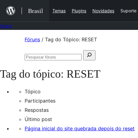
Ir
Brasil
Temas
Plugins
Novidades
Suporte
para
o
Fóruns
conteúdo
Pular
Fóruns
/
Tag do Tópico: RESET
para
Pesquisar
o
Pesquisar
por:
conteúdo
fóruns
Tag do tópico:
RESET
Tópico
Participantes
Respostas
Último post
Página inicial do site quebrada depois do reset