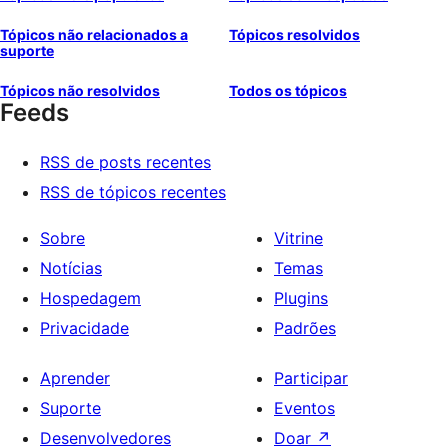
Tópicos não relacionados a
Tópicos resolvidos
suporte
Tópicos não resolvidos
Todos os tópicos
Feeds
RSS de posts recentes
RSS de tópicos recentes
Sobre
Vitrine
Notícias
Temas
Hospedagem
Plugins
Privacidade
Padrões
Aprender
Participar
Suporte
Eventos
Desenvolvedores
Doar
↗