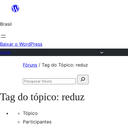
Ir
para
Brasil
o
conteúdo
Baixar o WordPress
Fóruns
Pular
Fóruns
/
Tag do Tópico: reduz
para
Pesquisar
o
Pesquisar
por:
conteúdo
fóruns
Tag do tópico:
reduz
Tópico
Participantes