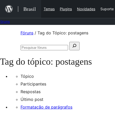
Ir
Brasil
Temas
Plugins
Novidades
Suporte
para
o
Fóruns
conteúdo
Pular
Fóruns
/
Tag do Tópico: postagens
para
Pesquisar
o
Pesquisar
por:
conteúdo
fóruns
Tag do tópico:
postagens
Tópico
Participantes
Respostas
Último post
Formatação de parágrafos