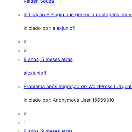
Ralden Souza
Indicação – Plugin que gerencia postagens em 
Iniciado por:
alexjuniofl
2
2
8 anos, 5 meses atrás
alexjuniofl
Problema após migração do WordPress I Urgent
Iniciado por:
Anonymous User 15659310
2
1
8 anos, 9 meses atrás