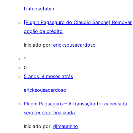
frutuosofabio
[Plugin Pagseguro do Claudio Sanche] Remover
opção de crédito
Iniciado por:
ericksousacardoso
1
0
5 anos, 4 meses atrás
ericksousacardoso
Plugin Pagseguro – A transação foi cancelada
sem ter sido finalizada.
Iniciado por:
djmaurinho