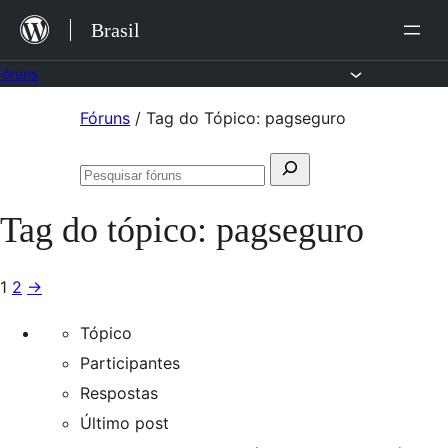
Ir
Brasil
para
o
Fóruns
conteúdo
Pular
Fóruns
/
Tag do Tópico: pagseguro
para
Pesquisar
o
Pesquisar
por:
conteúdo
fóruns
Tag do tópico:
pagseguro
1
2
→
Tópico
Participantes
Respostas
Último post