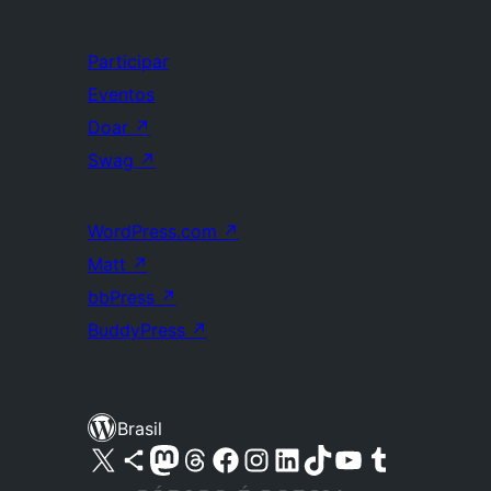
Participar
Eventos
Doar
↗
Swag
↗
WordPress.com
↗
Matt
↗
bbPress
↗
BuddyPress
↗
Brasil
Acessar nossa conta do X (antigo Twitter)
Acessar nossa conta do Bluesky
Acessar nossa conta do Mastodon
Acessar nossa conta do Threads
Acessar nossa página do Facebook
Acessar nossa conta do Instagram
Acessar nossa conta do LinkedIn
Acessar nossa conta do TikTok
Acessar nosso canal do YouTube
Acessar nossa conta no Tumblr