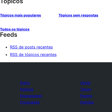
Tópicos
Tópicos mais populares
Tópicos sem respostas
Todos os tópicos
Feeds
RSS de posts recentes
RSS de tópicos recentes
Sobre
Vitrine
Notícias
Temas
Hospedagem
Plugins
Privacidade
Padrões