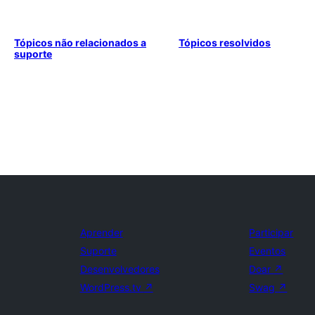
Tópicos não relacionados a
Tópicos resolvidos
suporte
Aprender
Participar
Suporte
Eventos
Desenvolvedores
Doar
↗
WordPress.tv
↗
Swag
↗