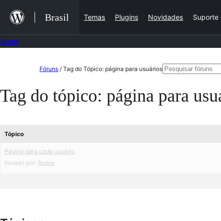
Ir
Brasil
Temas
Plugins
Novidades
Suporte
para
o
Fóruns
conteúdo
Pular
Pesquisar
Fóruns
/
Tag do Tópico: página para usuários
para
por:
Tag do tópico:
página para usu
o
conteúdo
Tópico
Página para cada usuário
Iniciado por:
Ropke