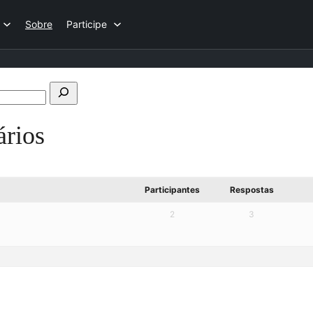
Sobre
Participe
Pesquisar
fóruns
ários
Participantes
Respostas
2
3