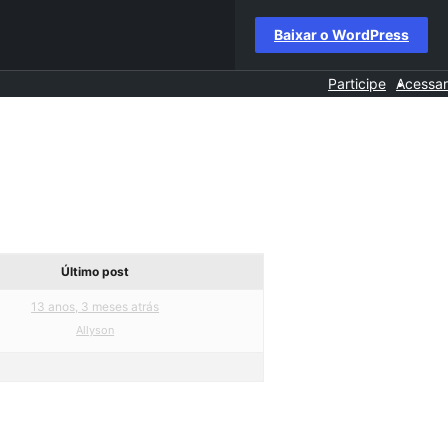
Baixar o WordPress
Participe
Acessar
Último post
13 anos, 3 meses atrás
Allyson