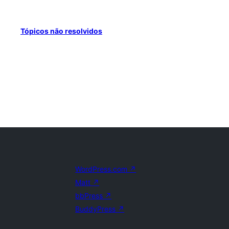
Tópicos não resolvidos
WordPress.com
↗
Matt
↗
bbPress
↗
BuddyPress
↗