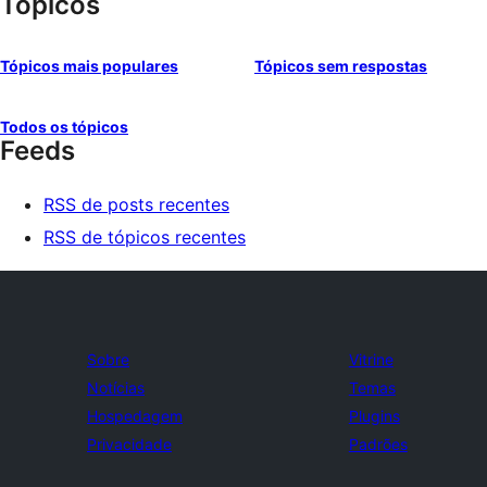
Tópicos
Tópicos mais populares
Tópicos sem respostas
Todos os tópicos
Feeds
RSS de posts recentes
RSS de tópicos recentes
Sobre
Vitrine
Notícias
Temas
Hospedagem
Plugins
Privacidade
Padrões