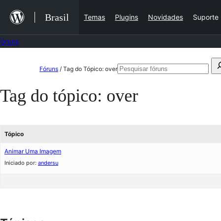
Ir
Brasil
Temas
Plugins
Novidades
Suporte
para
o
Fóruns
conteúdo
Pular
Pesquisar
Fóruns
/
Tag do Tópico: over
para
por:
Tag do tópico:
over
o
conteúdo
Tópico
Animar Uma Imagem
Iniciado por:
andersu