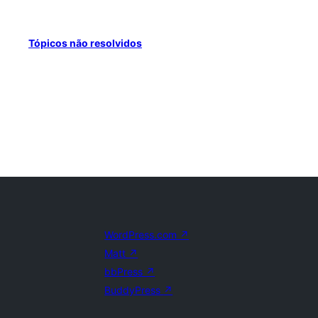
Tópicos não resolvidos
WordPress.com
↗
Matt
↗
bbPress
↗
BuddyPress
↗