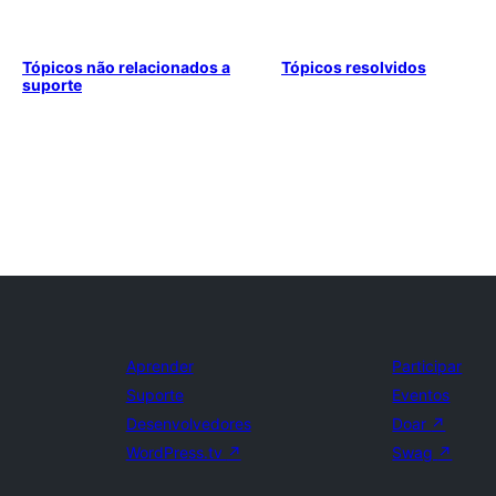
Tópicos não relacionados a
Tópicos resolvidos
suporte
Aprender
Participar
Suporte
Eventos
Desenvolvedores
Doar
↗
WordPress.tv
↗
Swag
↗