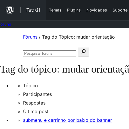
Ir
Brasil
Temas
Plugins
Novidades
Suporte
para
o
Fóruns
conteúdo
Pular
Fóruns
/
Tag do Tópico: mudar orientação
para
Pesquisar
o
Pesquisar
por:
conteúdo
fóruns
Tag do tópico:
mudar orientaç
Tópico
Participantes
Respostas
Último post
submenu e carrinho por baixo do banner