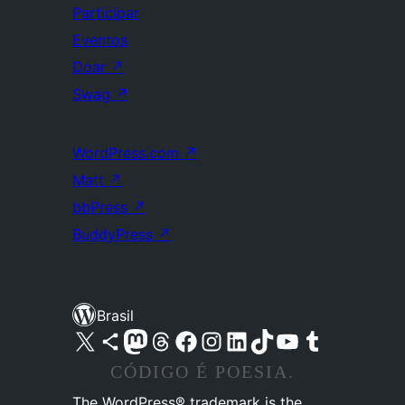
Participar
Eventos
Doar
↗
Swag
↗
WordPress.com
↗
Matt
↗
bbPress
↗
BuddyPress
↗
Brasil
Acessar nossa conta do X (antigo Twitter)
Acessar nossa conta do Bluesky
Acessar nossa conta do Mastodon
Acessar nossa conta do Threads
Acessar nossa página do Facebook
Acessar nossa conta do Instagram
Acessar nossa conta do LinkedIn
Acessar nossa conta do TikTok
Acessar nosso canal do YouTube
Acessar nossa conta no Tumblr
CÓDIGO É POESIA.
The WordPress® trademark is the