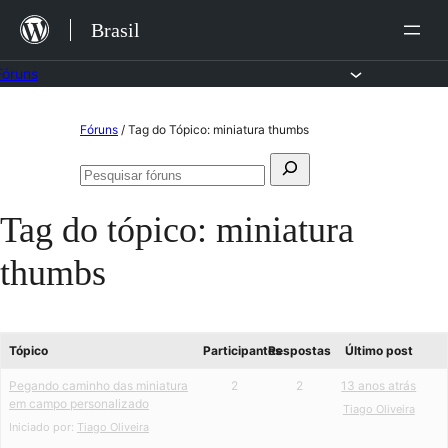
Ir
Brasil
para
o
Fóruns
conteúdo
Pular
Fóruns
/
Tag do Tópico: miniatura thumbs
para
Pesquisar
o
Pesquisar
por:
fóruns
conteúdo
Tag do tópico:
miniatura
thumbs
Tópico
Participantes
Respostas
Último post
Pegando caminho das miniatura
2
2
13 anos atrás
em campo personalizado
Tiago Oliveira
Iniciado por:
Tiago Oliveira