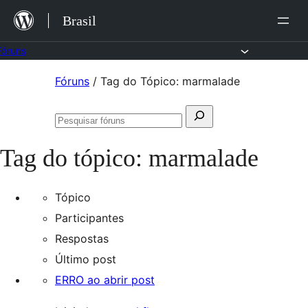
Ir
Brasil
para
o
Fóruns
conteúdo
Pular
Fóruns
/
Tag do Tópico: marmalade
para
Pesquisar
o
Pesquisar
por:
conteúdo
fóruns
Tag do tópico:
marmalade
Tópico
Participantes
Respostas
Último post
ERRO ao abrir post