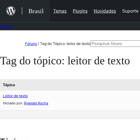
Ir
Brasil
Temas
Plugins
Novidades
Suporte
para
o
Fóruns
conteúdo
Pular
Pesquisar
Fóruns
/
Tag do Tópico: leitor de texto
para
por:
Tag do tópico:
leitor de texto
o
conteúdo
Tópico
Leitor de texto
Iniciado por:
Ryendel Rocha