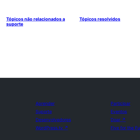
Tópicos não relacionados a
Tópicos resolvidos
suporte
Aprender
Participar
Suporte
Eventos
Desenvolvedores
Doar
↗
WordPress.tv
↗
Five for the F