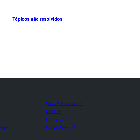
Tópicos não resolvidos
WordPress.com
↗
Matt
↗
bbPress
↗
uture
BuddyPress
↗