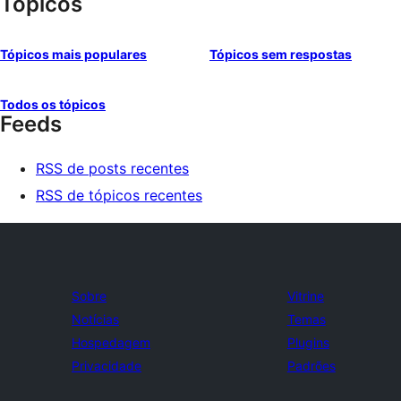
Tópicos
Tópicos mais populares
Tópicos sem respostas
Todos os tópicos
Feeds
RSS de posts recentes
RSS de tópicos recentes
Sobre
Vitrine
Notícias
Temas
Hospedagem
Plugins
Privacidade
Padrões