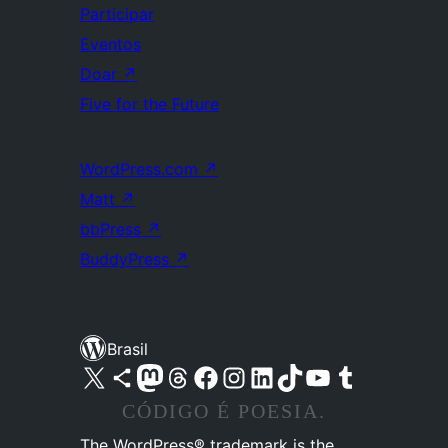
Participar
Eventos
Doar
↗
Five for the Future
WordPress.com
↗
Matt
↗
bbPress
↗
BuddyPress
↗
Brasil
Acessar nossa conta do X (antigo Twitter)
Acessar nossa conta do Bluesky
Acessar nossa conta do Mastodon
Acessar nossa conta do Threads
Acessar nossa página do Facebook
Acessar nossa conta do Instagram
Acessar nossa conta do LinkedIn
Acessar nossa conta do TikTok
Acessar nosso canal do YouTube
Acessar nossa conta no Tumblr
CÓDIGO É POESIA.
The WordPress® trademark is the