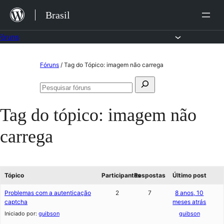
Ir
Brasil
para
o
Fóruns
conteúdo
Pular
Fóruns
/
Tag do Tópico: imagem não carrega
para
Pesquisar
o
Pesquisar
por:
fóruns
conteúdo
Tag do tópico:
imagem não
carrega
Tópico
Participantes
Respostas
Último post
Problemas com a autenticação
2
7
8 anos, 10
captcha
meses atrás
Iniciado por:
guibson
guibson