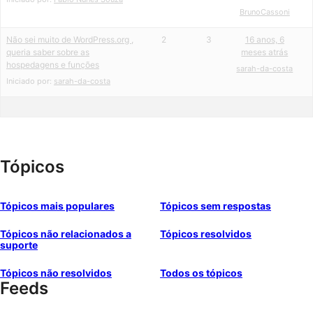
BrunoCassoni
Não sei muito de WordPress.org ,
2
3
16 anos, 6
queria saber sobre as
meses atrás
hospedagens e funções
sarah-da-costa
Iniciado por:
sarah-da-costa
Tópicos
Tópicos mais populares
Tópicos sem respostas
Tópicos não relacionados a
Tópicos resolvidos
suporte
Tópicos não resolvidos
Todos os tópicos
Feeds