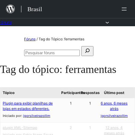
Ir
Brasil
para
o
Fóruns
conteúdo
Pular
Fóruns
/
Tag do Tópico: ferramentas
para
Pesquisar
o
Pesquisar
por:
fóruns
conteúdo
Tag do tópico:
ferramentas
Tópico
Participantes
Respostas
Último post
Plugin para exibir planilhas de
1
1
6 anos, 6 meses
lojas em estados diferentes.
atrás
Iniciado por:
igorsilveirazollim
igorsilveirazollim
plugin XML-Sitemap
2
1
12 anos, 4
meses atrás
Iniciado por:
Fabio Nunes Souza