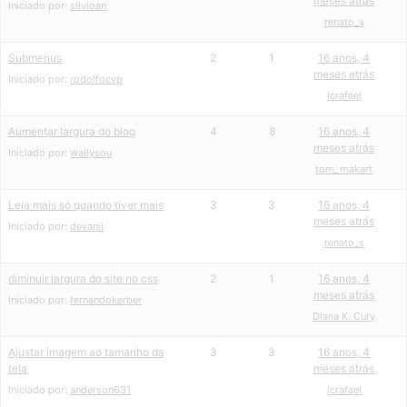
meses atrás
Iniciado por:
silvioan
renato_s
Submenus
2
1
16 anos, 4
meses atrás
Iniciado por:
rodolfocvp
lcrafael
Aumentar largura do blog
4
8
16 anos, 4
meses atrás
Iniciado por:
wallysou
tom_makart
Leia mais só quando tiver mais
3
3
16 anos, 4
meses atrás
Iniciado por:
devanil
renato_s
diminuir largura do site no css
2
1
16 anos, 4
meses atrás
Iniciado por:
fernandokerber
Diana K. Cury
Ajustar imagem ao tamanho da
3
3
16 anos, 4
tela
meses atrás
Iniciado por:
anderson631
lcrafael