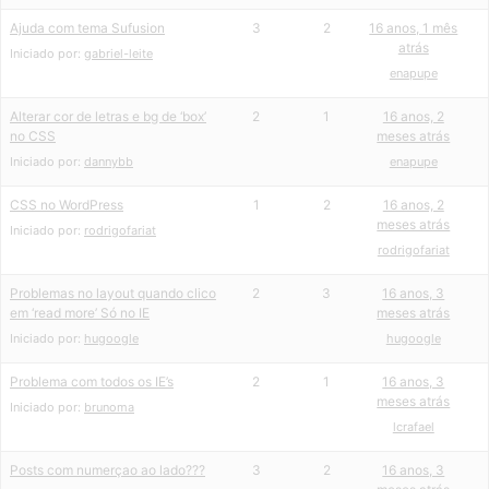
Ajuda com tema Sufusion
3
2
16 anos, 1 mês
atrás
Iniciado por:
gabriel-leite
enapupe
Alterar cor de letras e bg de ‘box’
2
1
16 anos, 2
no CSS
meses atrás
Iniciado por:
dannybb
enapupe
CSS no WordPress
1
2
16 anos, 2
meses atrás
Iniciado por:
rodrigofariat
rodrigofariat
Problemas no layout quando clico
2
3
16 anos, 3
em ‘read more’ Só no IE
meses atrás
Iniciado por:
hugoogle
hugoogle
Problema com todos os IE’s
2
1
16 anos, 3
meses atrás
Iniciado por:
brunoma
lcrafael
Posts com numerçao ao lado???
3
2
16 anos, 3