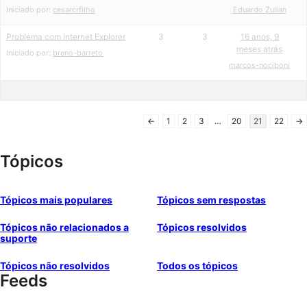
Iniciado por:
cesarcrfilho
Eduardo Zulian
Problema com Internet Explorer
3
3
16 anos, 9
meses atrás
Iniciado por:
breno-barreto
marcos-nociboni
←
1
2
3
…
20
21
22
→
Tópicos
Tópicos mais populares
Tópicos sem respostas
Tópicos não relacionados a
Tópicos resolvidos
suporte
Tópicos não resolvidos
Todos os tópicos
Feeds