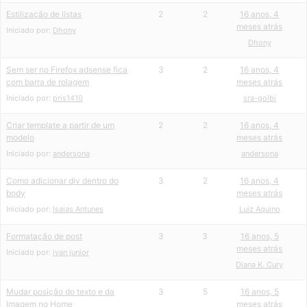
Estilização de listas
2
2
16 anos, 4
meses atrás
Iniciado por:
Dhony
Dhony
Sem ser no Firefox adsense fica
3
2
16 anos, 4
com barra de rolagem
meses atrás
Iniciado por:
pris1410
sra-golbi
Criar template a partir de um
2
2
16 anos, 4
modelo
meses atrás
Iniciado por:
andersona
andersona
Como adicionar div dentro do
3
2
16 anos, 4
body
meses atrás
Iniciado por:
Isaias Antunes
Luiz Aquino
Formatação de post
3
3
16 anos, 5
meses atrás
Iniciado por:
ivan junior
Diana K. Cury
Mudar posição do texto e da
3
5
16 anos, 5
Imagem no Home
meses atrás