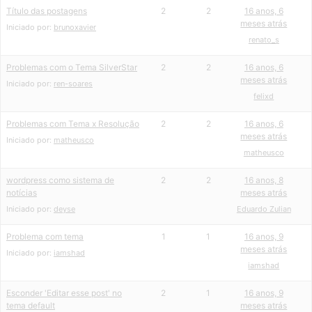
Título das postagens
2
2
16 anos, 6
meses atrás
Iniciado por:
brunoxavier
renato_s
Problemas com o Tema SilverStar
2
2
16 anos, 6
meses atrás
Iniciado por:
ren-soares
felixd
Problemas com Tema x Resolução
2
2
16 anos, 6
meses atrás
Iniciado por:
matheusco
matheusco
wordpress como sistema de
2
2
16 anos, 8
notícias
meses atrás
Iniciado por:
deyse
Eduardo Zulian
Problema com tema
1
1
16 anos, 9
meses atrás
Iniciado por:
iamshad
iamshad
Esconder 'Editar esse post' no
2
1
16 anos, 9
tema default
meses atrás