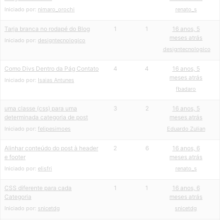
Iniciado por:
nimaro_orochi
renato_s
Tarja branca no rodapé do Blog
1
1
16 anos, 5
meses atrás
Iniciado por:
designtecnologico
designtecnologico
Como Divs Dentro da Pág Contato
4
4
16 anos, 5
meses atrás
Iniciado por:
Isaias Antunes
fbadaro
uma classe (css) para uma
3
2
16 anos, 5
determinada categoria de post
meses atrás
Iniciado por:
felipesimoes
Eduardo Zulian
Alinhar conteúdo do post à header
2
6
16 anos, 6
e footer
meses atrás
Iniciado por:
elisfri
renato_s
CSS diferente para cada
1
1
16 anos, 6
Categoria
meses atrás
Iniciado por:
snicetdg
snicetdg