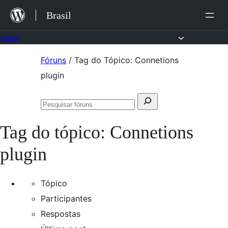
Ir
Brasil
para
o
Fóruns
conteúdo
Pular
Fóruns
/
Tag do Tópico: Connetions
para
plugin
o
Pesquisar
conteúdo
Pesquisar
por:
fóruns
Tag do tópico:
Connetions
plugin
Tópico
Participantes
Respostas