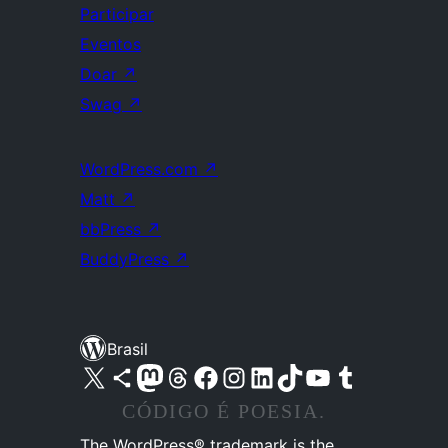
Participar
Eventos
Doar
↗
Swag
↗
WordPress.com
↗
Matt
↗
bbPress
↗
BuddyPress
↗
Brasil
Acessar nossa conta do X (antigo Twitter)
Acessar nossa conta do Bluesky
Acessar nossa conta do Mastodon
Acessar nossa conta do Threads
Acessar nossa página do Facebook
Acessar nossa conta do Instagram
Acessar nossa conta do LinkedIn
Acessar nossa conta do TikTok
Acessar nosso canal do YouTube
Acessar nossa conta no Tumblr
CÓDIGO É POESIA.
The WordPress® trademark is the