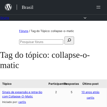
Ir
Brasil
para
o
Fóruns
conteúdo
Pular
Fóruns
/
Tag do Tópico: collapse-o-matic
para
Pesquisar
o
Pesquisar
por:
fóruns
conteúdo
Tag do tópico:
collapse-o-
matic
Tópico
Participantes
Respostas
Último post
Sinais de expansão e retração
2
5
10 anos atrás
com Collapse-O-Matic
carl0s
Iniciado por:
carl0s