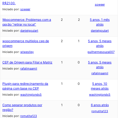
R$21,00.
soweer
Iniciado por:
soweer
Woocommerce: Problemas com a
2
2
5 anos, 1 mês
opção “retirar no local”
atrás
Iniciado por:
danielgoulart
danielgoulart
woocommerce multiplos cep de
2
1
5 anos, 5 meses
origem
atrás
Iniciado por:
wlweslley
guilhermesouza007
CEP de Origem para Filial e Matriz
1
0
5 anos, 5 meses
atrás
Iniciado por:
rafalimaamil
rafalimaamil
Plugin para redirecinamento da
1
0
5 anos, 10
página com base no CEP
meses atrás
Iniciado por:
washingtonds5
washingtonds5
Como separar produtos por
1
0
6 anos atrás
região?
romutita123
Iniciado por:
romutita123