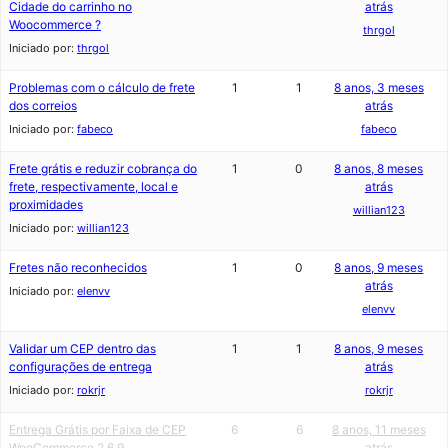
Cidade do carrinho no
atrás
Woocommerce ?
thrgol
Iniciado por:
thrgol
Problemas com o cálculo de frete
1
1
8 anos, 3 meses
dos correios
atrás
Iniciado por:
fabeco
fabeco
Frete grátis e reduzir cobrança do
1
0
8 anos, 8 meses
frete, respectivamente, local e
atrás
proximidades
willian123
Iniciado por:
willian123
Fretes não reconhecidos
1
0
8 anos, 9 meses
atrás
Iniciado por:
elenvv
elenvv
Validar um CEP dentro das
1
1
8 anos, 9 meses
configurações de entrega
atrás
Iniciado por:
rokrjr
rokrjr
Entrega Grátis por Faixa de CEP
6
6
8 anos, 11 meses
WooCommerce 2.6.9
atrás