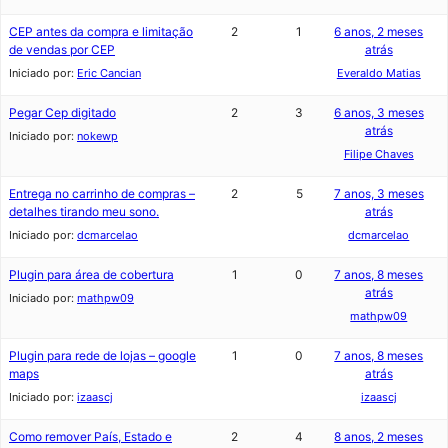
CEP antes da compra e limitação
2
1
6 anos, 2 meses
de vendas por CEP
atrás
Iniciado por:
Eric Cancian
Everaldo Matias
Pegar Cep digitado
2
3
6 anos, 3 meses
atrás
Iniciado por:
nokewp
Filipe Chaves
Entrega no carrinho de compras –
2
5
7 anos, 3 meses
detalhes tirando meu sono.
atrás
Iniciado por:
dcmarcelao
dcmarcelao
Plugin para área de cobertura
1
0
7 anos, 8 meses
atrás
Iniciado por:
mathpw09
mathpw09
Plugin para rede de lojas – google
1
0
7 anos, 8 meses
maps
atrás
Iniciado por:
izaascj
izaascj
Como remover País, Estado e
2
4
8 anos, 2 meses