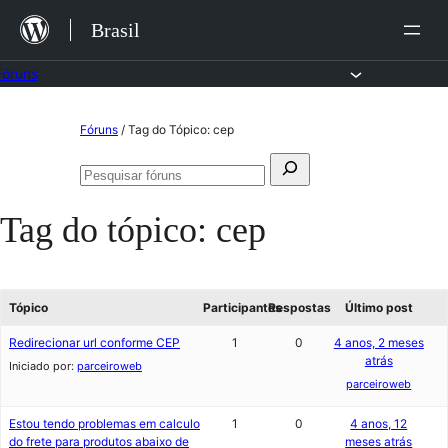
Ir
Brasil
para
o
Fóruns
conteúdo
Pular
Fóruns
/
Tag do Tópico: cep
para
Pesquisar
o
Pesquisar
por:
fóruns
conteúdo
Tag do tópico:
cep
Tópico
Participantes
Respostas
Último post
Redirecionar url conforme CEP
1
0
4 anos, 2 meses
atrás
Iniciado por:
parceiroweb
parceiroweb
Estou tendo problemas em calculo
1
0
4 anos, 12
do frete para produtos abaixo de
meses atrás