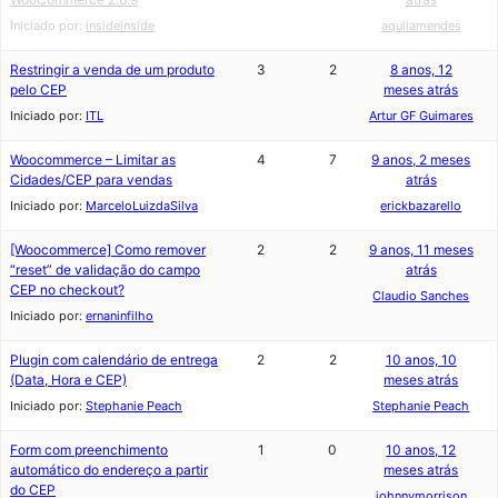
Iniciado por:
insideinside
aquilamendes
Restringir a venda de um produto
3
2
8 anos, 12
pelo CEP
meses atrás
Iniciado por:
ITL
Artur GF Guimares
Woocommerce – Limitar as
4
7
9 anos, 2 meses
Cidades/CEP para vendas
atrás
Iniciado por:
MarceloLuizdaSilva
erickbazarello
[Woocommerce] Como remover
2
2
9 anos, 11 meses
“reset” de validação do campo
atrás
CEP no checkout?
Claudio Sanches
Iniciado por:
ernaninfilho
Plugin com calendário de entrega
2
2
10 anos, 10
(Data, Hora e CEP)
meses atrás
Iniciado por:
Stephanie Peach
Stephanie Peach
Form com preenchimento
1
0
10 anos, 12
automático do endereço a partir
meses atrás
do CEP
johnnymorrison