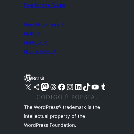
Five for the Future
WordPress.com
↗
Matt
↗
bbPress
↗
BuddyPress
↗
Brasil
Acessar nossa conta do X (antigo Twitter)
Acessar nossa conta do Bluesky
Acessar nossa conta do Mastodon
Acessar nossa conta do Threads
Acessar nossa página do Facebook
Acessar nossa conta do Instagram
Acessar nossa conta do LinkedIn
Acessar nossa conta do TikTok
Acessar nosso canal do YouTube
Acessar nossa conta no Tumblr
CÓDIGO É POESIA.
The WordPress® trademark is the
intellectual property of the
WordPress Foundation.