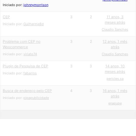
Iniciado por:
johnnymorrison
CEP
3
2
11 anos, 3
meses atrás
Iniciado por:
Guilherme8d
Claudio Sanches
Problema com CEP no
3
2
12 anos, 1 mês
Woocommerce
atrás
Iniciado por:
viriato74
Claudio Sanches
Plugin de Pesquisa de CEP
3
3
14 anos, 10
meses atrás
Iniciado por:
fabarros
pericles.sa
Busca de endereço pelo CEP
4
3
16 anos, 1 mês
atrás
Iniciado por:
pipapublicidade
enapupe