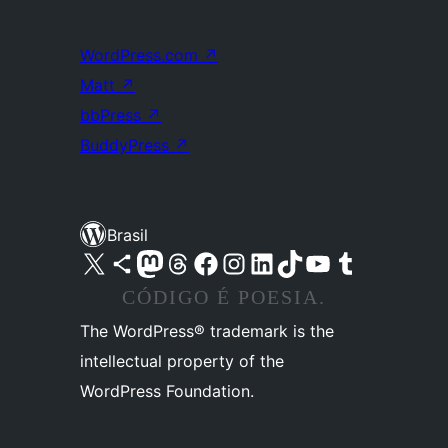
WordPress.com
↗
Matt
↗
bbPress
↗
BuddyPress
↗
Brasil
Acessar nossa conta do X (antigo Twitter)
Acessar nossa conta do Bluesky
Acessar nossa conta do Mastodon
Acessar nossa conta do Threads
Acessar nossa página do Facebook
Acessar nossa conta do Instagram
Acessar nossa conta do LinkedIn
Acessar nossa conta do TikTok
Acessar nosso canal do YouTube
Acessar nossa conta no Tumblr
CÓDIGO É POESIA.
The WordPress® trademark is the
intellectual property of the
WordPress Foundation.