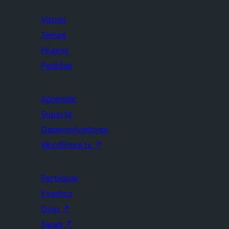
Vitrine
Temas
Plugins
Padrões
Aprender
Suporte
Desenvolvedores
WordPress.tv
↗
Participar
Eventos
Doar
↗
Swag
↗