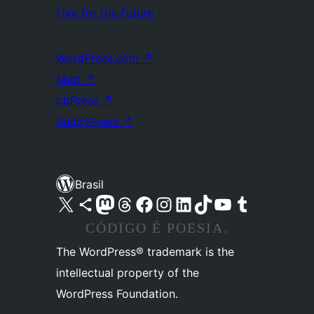
Five for the Future
WordPress.com
↗
Matt
↗
bbPress
↗
BuddyPress
↗
Brasil
Acessar nossa conta do X (antigo Twitter)
Acessar nossa conta do Bluesky
Acessar nossa conta do Mastodon
Acessar nossa conta do Threads
Acessar nossa página do Facebook
Acessar nossa conta do Instagram
Acessar nossa conta do LinkedIn
Acessar nossa conta do TikTok
Acessar nosso canal do YouTube
Acessar nossa conta no Tumblr
CÓDIGO É POESIA.
The WordPress® trademark is the
intellectual property of the
WordPress Foundation.