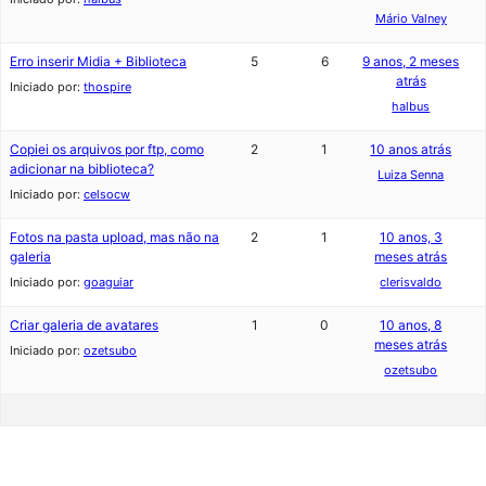
Mário Valney
Erro inserir Midia + Biblioteca
5
6
9 anos, 2 meses
atrás
Iniciado por:
thospire
halbus
Copiei os arquivos por ftp, como
2
1
10 anos atrás
adicionar na biblioteca?
Luiza Senna
Iniciado por:
celsocw
Fotos na pasta upload, mas não na
2
1
10 anos, 3
galeria
meses atrás
Iniciado por:
goaguiar
clerisvaldo
Criar galeria de avatares
1
0
10 anos, 8
meses atrás
Iniciado por:
ozetsubo
ozetsubo