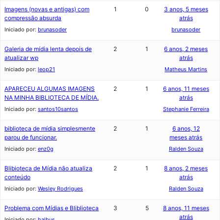
Imagens (novas e antigas) com
1
0
3 anos, 5 meses
compressão absurda
atrás
Iniciado por:
brunasoder
brunasoder
Galeria de mídia lenta depois de
2
1
6 anos, 2 meses
atualizar wp
atrás
Iniciado por:
leop21
Matheus Martins
APARECEU ALGUMAS IMAGENS
2
1
6 anos, 11 meses
NA MINHA BIBLIOTECA DE MÍDIA.
atrás
Iniciado por:
santos10santos
Stephanie Ferreira
biblioteca de mídia simplesmente
2
1
6 anos, 12
parou de funcionar.
meses atrás
Iniciado por:
enz0g
Ralden Souza
Blibioteca de Mídia não atualiza
2
1
8 anos, 2 meses
conteúdo
atrás
Iniciado por:
Wesley Rodrigues
Ralden Souza
Problema com Mídias e Bliblioteca
3
5
8 anos, 11 meses
atrás
Iniciado por:
halbus