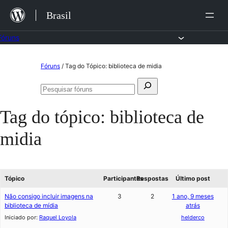
Ir
Brasil
para
o
Fóruns
conteúdo
Pular
Fóruns
/
Tag do Tópico: biblioteca de midia
para
Pesquisar
o
Pesquisar
por:
fóruns
conteúdo
Tag do tópico:
biblioteca de
midia
Tópico
Participantes
Respostas
Último post
Não consigo incluir imagens na
3
2
1 ano, 9 meses
biblioteca de mídia
atrás
Iniciado por:
Raquel Loyola
helderco