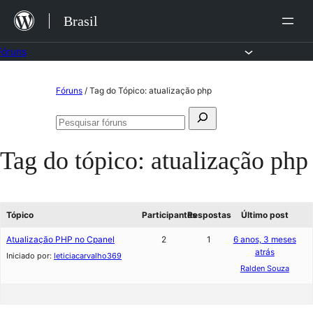
Ir
Brasil
para
o
Fóruns
conteúdo
Pular
Fóruns
/
Tag do Tópico: atualização php
para
Pesquisar
o
Pesquisar
por:
fóruns
conteúdo
Tag do tópico:
atualização php
Tópico
Participantes
Respostas
Último post
Atualização PHP no Cpanel
2
1
6 anos, 3 meses
atrás
Iniciado por:
leticiacarvalho369
Ralden Souza