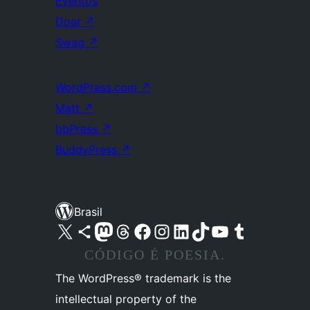
Eventos
Doar
↗
Swag
↗
WordPress.com
↗
Matt
↗
bbPress
↗
BuddyPress
↗
Brasil
Acessar nossa conta do X (antigo Twitter)
Acessar nossa conta do Bluesky
Acessar nossa conta do Mastodon
Acessar nossa conta do Threads
Acessar nossa página do Facebook
Acessar nossa conta do Instagram
Acessar nossa conta do LinkedIn
Acessar nossa conta do TikTok
Acessar nosso canal do YouTube
Acessar nossa conta no Tumblr
CÓDIGO É POESIA.
The WordPress® trademark is the
intellectual property of the