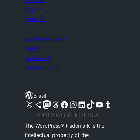
Eventos
Doar
↗
Swag
↗
WordPress.com
↗
Matt
↗
bbPress
↗
BuddyPress
↗
Brasil
Acessar nossa conta do X (antigo Twitter)
Acessar nossa conta do Bluesky
Acessar nossa conta do Mastodon
Acessar nossa conta do Threads
Acessar nossa página do Facebook
Acessar nossa conta do Instagram
Acessar nossa conta do LinkedIn
Acessar nossa conta do TikTok
Acessar nosso canal do YouTube
Acessar nossa conta no Tumblr
CÓDIGO É POESIA.
The WordPress® trademark is the
intellectual property of the