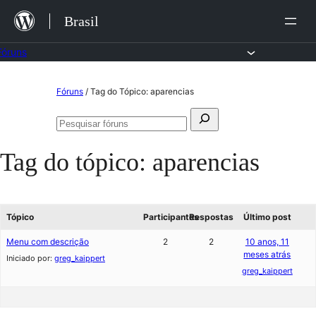
Ir
Brasil
para
o
Fóruns
conteúdo
Pular
Fóruns
/
Tag do Tópico: aparencias
para
Pesquisar
o
Pesquisar
por:
fóruns
conteúdo
Tag do tópico:
aparencias
Tópico
Participantes
Respostas
Último post
Menu com descrição
2
2
10 anos, 11
meses atrás
Iniciado por:
greg_kaippert
greg_kaippert