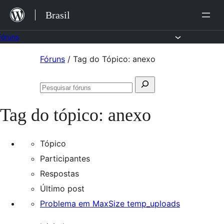
Ir
Brasil
para
o
Fóruns
conteúdo
Pular
Fóruns
/
Tag do Tópico: anexo
para
Pesquisar
o
Pesquisar
por:
conteúdo
fóruns
Tag do tópico:
anexo
Tópico
Participantes
Respostas
Último post
Problema em MaxSize temp_uploads