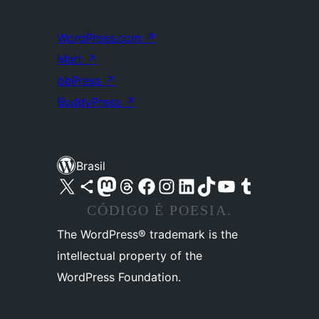
WordPress.com
↗
Matt
↗
bbPress
↗
BuddyPress
↗
Brasil
Acessar nossa conta do X (antigo Twitter)
Acessar nossa conta do Bluesky
Acessar nossa conta do Mastodon
Acessar nossa conta do Threads
Acessar nossa página do Facebook
Acessar nossa conta do Instagram
Acessar nossa conta do LinkedIn
Acessar nossa conta do TikTok
Acessar nosso canal do YouTube
Acessar nossa conta no Tumblr
CÓDIGO É POESIA.
The WordPress® trademark is the
intellectual property of the
WordPress Foundation.