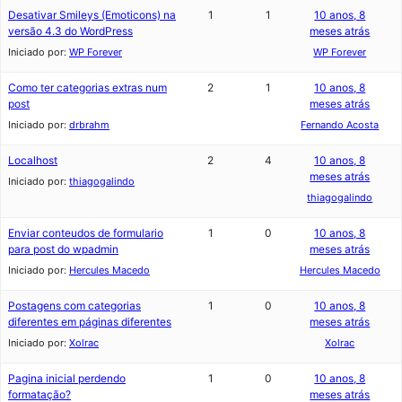
Desativar Smileys (Emoticons) na
1
1
10 anos, 8
versão 4.3 do WordPress
meses atrás
Iniciado por:
WP Forever
WP Forever
Como ter categorias extras num
2
1
10 anos, 8
post
meses atrás
Iniciado por:
drbrahm
Fernando Acosta
Localhost
2
4
10 anos, 8
meses atrás
Iniciado por:
thiagogalindo
thiagogalindo
Enviar conteudos de formulario
1
0
10 anos, 8
para post do wpadmin
meses atrás
Iniciado por:
Hercules Macedo
Hercules Macedo
Postagens com categorias
1
0
10 anos, 8
diferentes em páginas diferentes
meses atrás
Iniciado por:
Xolrac
Xolrac
Pagina inicial perdendo
1
0
10 anos, 8
formatação?
meses atrás