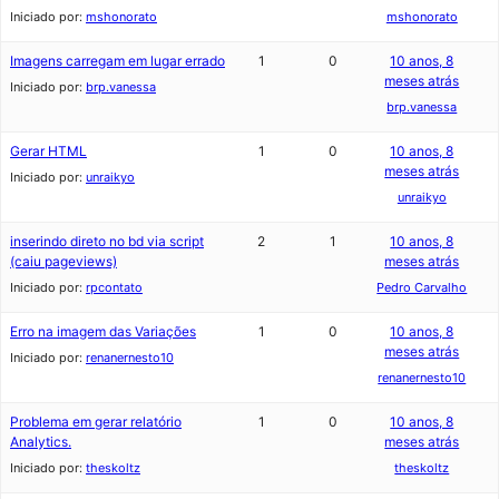
Iniciado por:
mshonorato
mshonorato
Imagens carregam em lugar errado
1
0
10 anos, 8
meses atrás
Iniciado por:
brp.vanessa
brp.vanessa
Gerar HTML
1
0
10 anos, 8
meses atrás
Iniciado por:
unraikyo
unraikyo
inserindo direto no bd via script
2
1
10 anos, 8
(caiu pageviews)
meses atrás
Iniciado por:
rpcontato
Pedro Carvalho
Erro na imagem das Variações
1
0
10 anos, 8
meses atrás
Iniciado por:
renanernesto10
renanernesto10
Problema em gerar relatório
1
0
10 anos, 8
Analytics.
meses atrás
Iniciado por:
theskoltz
theskoltz