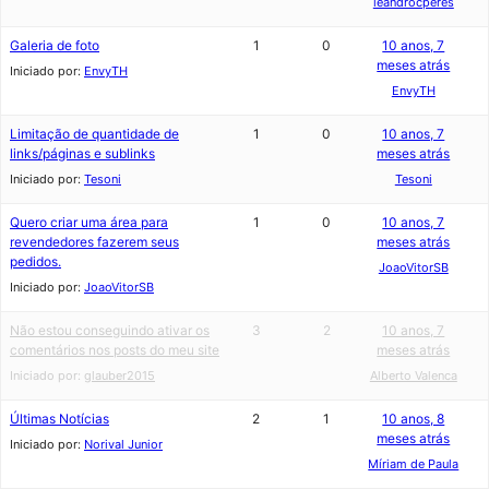
leandrocperes
Galeria de foto
1
0
10 anos, 7
meses atrás
Iniciado por:
EnvyTH
EnvyTH
Limitação de quantidade de
1
0
10 anos, 7
links/páginas e sublinks
meses atrás
Iniciado por:
Tesoni
Tesoni
Quero criar uma área para
1
0
10 anos, 7
revendedores fazerem seus
meses atrás
pedidos.
JoaoVitorSB
Iniciado por:
JoaoVitorSB
Não estou conseguindo ativar os
3
2
10 anos, 7
comentários nos posts do meu site
meses atrás
Iniciado por:
glauber2015
Alberto Valenca
Últimas Notícias
2
1
10 anos, 8
meses atrás
Iniciado por:
Norival Junior
Míriam de Paula