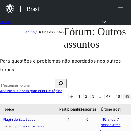
Ir
Brasil
para
o
Fóruns
Fórum: Outros
Pular
conteúdo
Fóruns
/
Outros assuntos
para
assuntos
o
conteúdo
Para questões e problemas não abordados nos outros
fóruns.
Pesquisar
por:
Pesquisar
Acesse sua conta para criar um tópico
fóruns
←
1
2
3
…
47
48
49
Tópico
Participantes
Respostas
Último post
Plugin de Estatística
1
0
10 anos, 7
meses atrás
Iniciado por:
leandrocperes