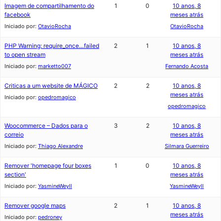
Imagem de compartilhamento do
1
0
10 anos, 8
facebook
meses atrás
Iniciado por:
OtavioRocha
OtavioRocha
PHP Warning: require_once…failed
2
1
10 anos, 8
to open stream
meses atrás
Iniciado por:
marketto007
Fernando Acosta
Criticas a um website de MÁGICO
2
2
10 anos, 8
meses atrás
Iniciado por:
opedromagico
opedromagico
Woocommerce – Dados para o
3
2
10 anos, 8
correio
meses atrás
Iniciado por:
Thiago Alexandre
Silmara Guerreiro
Remover 'homepage four boxes
1
0
10 anos, 8
section'
meses atrás
Iniciado por:
YasmineWeyll
YasmineWeyll
Remover google maps
2
1
10 anos, 8
meses atrás
Iniciado por:
pedroney