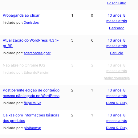
Edson Filho
Propaganda ao clicar
1
0
10 anos, 8
meses atrás
Iniciado por:
Denisdoc
Denisdoc
Atualização do WordPress 4.3.1-
5
6
10 anos, 8
pt_BR
meses atrás
Iniciado por:
adersondesigner
Carlucio
Não abre no Chrome IOS
3
2
10 anos, 8
meses atrás
Iniciado por:
EduardoPancini
praiasdoguaruja
Post permite edição de conteúdo
2
1
10 anos, 8
mesmo não logado no WordPress
meses atrás
Iniciado por:
filipeltsilva
Diana K. Cury
Caixas com informações básicas
2
1
10 anos, 8
dos produtos
meses atrás
Iniciado por:
piolhomvp
Diana K. Cury