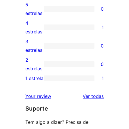
5
0
0
estrelas
avaliação
4
1
com
1
estrelas
5
avaliação
3
0
estrela
com
0
estrelas
4
avaliação
2
0
estrela
com
0
estrelas
3
avaliação
1 estrela
1
1
estrela
com
avaliação
2
avaliações
Your review
Ver todas
com
estrela
Suporte
1
estrela
Tem algo a dizer? Precisa de