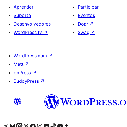
Aprender
Participar
Suporte
Eventos
Desenvolvedores
Doar
↗
WordPress.tv
↗
Swag
↗
WordPress.com
↗
Matt
↗
bbPress
↗
BuddyPress
↗
Acessar nossa conta do X (antigo Twitter)
Acessar nossa conta do Bluesky
Acessar nossa conta do Mastodon
Acessar nossa conta do Threads
Acessar nossa página do Facebook
Acessar nossa conta do Instagram
Acessar nossa conta do LinkedIn
Acessar nossa conta do TikTok
Acessar nosso canal do YouTube
Acessar nossa conta no Tumblr