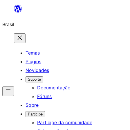
Pular
para
Brasil
o
conteúdo
Temas
Plugins
Novidades
Suporte
Documentação
Fóruns
Sobre
Participe
Participe da comunidade