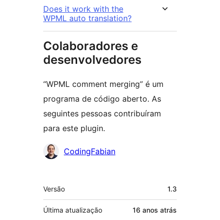
Does it work with the
WPML auto translation?
Colaboradores e
desenvolvedores
“WPML comment merging” é um
programa de código aberto. As
seguintes pessoas contribuíram
para este plugin.
Colaboradores
CodingFabian
Meta
Versão
1.3
Última atualização
16 anos
atrás