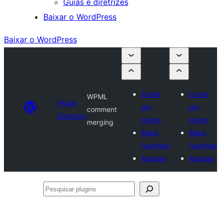
Guias e diretrizes
Baixar o WordPress
Baixar o WordPress
Enviar
Enviar
WPML
Plugin
um
um
comment
Directory
plugin
plugin
merging
Meus
Meus
favoritos
favoritos
Acessar
Acessar
Pesquisar
plugins