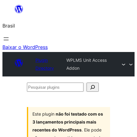
Pular
para
Brasil
o
conteúdo
Baixar o WordPress
Plugin
WPLMS Unit Access
Directory
Addon
Pesquisar
plugins
Este plugin
não foi testado com os
3 lançamentos principais mais
recentes do WordPress
. Ele pode