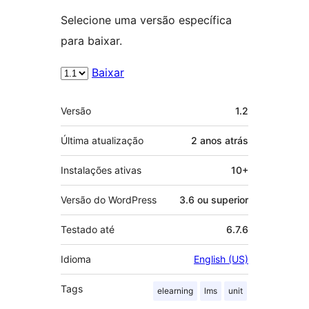
Selecione uma versão específica
para baixar.
Baixar
Meta
Versão
1.2
Última atualização
2 anos
atrás
Instalações ativas
10+
Versão do WordPress
3.6 ou superior
Testado até
6.7.6
Idioma
English (US)
Tags
elearning
lms
unit