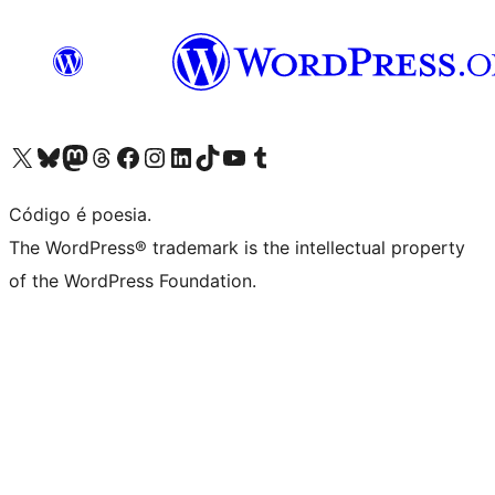
Acessar nossa conta do X (antigo Twitter)
Acessar nossa conta do Bluesky
Acessar nossa conta do Mastodon
Acessar nossa conta do Threads
Acessar nossa página do Facebook
Acessar nossa conta do Instagram
Acessar nossa conta do LinkedIn
Acessar nossa conta do TikTok
Acessar nosso canal do YouTube
Acessar nossa conta no Tumblr
Código é poesia.
The WordPress® trademark is the intellectual property
of the WordPress Foundation.