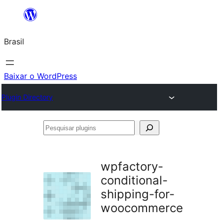
Pular
para
Brasil
o
conteúdo
Baixar o WordPress
Plugin Directory
Pesquisar
plugins
wpfactory-
conditional-
shipping-for-
woocommerce