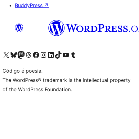
BuddyPress
↗
Acessar nossa conta do X (antigo Twitter)
Acessar nossa conta do Bluesky
Acessar nossa conta do Mastodon
Acessar nossa conta do Threads
Acessar nossa página do Facebook
Acessar nossa conta do Instagram
Acessar nossa conta do LinkedIn
Acessar nossa conta do TikTok
Acessar nosso canal do YouTube
Acessar nossa conta no Tumblr
Código é poesia.
The WordPress® trademark is the intellectual property
of the WordPress Foundation.