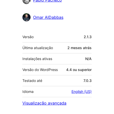
Omar AlDabbas
Meta
Versão
2.1.3
Última atualização
2 meses
atrás
Instalações ativas
N/A
Versão do WordPress
4.4 ou superior
Testado até
7.0.3
Idioma
English (US)
Visualização avançada