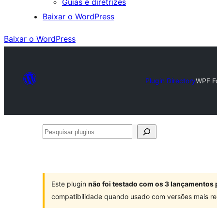
Guias e diretrizes
Baixar o WordPress
Baixar o WordPress
Plugin Directory
WPF Fo
Pesquisar
plugins
Este plugin
não foi testado com os 3 lançamentos 
compatibilidade quando usado com versões mais re