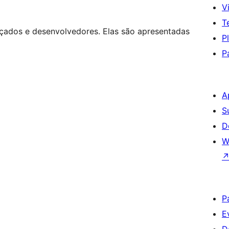
Vi
T
nçados e desenvolvedores. Elas são apresentadas
P
P
A
S
D
W
P
E