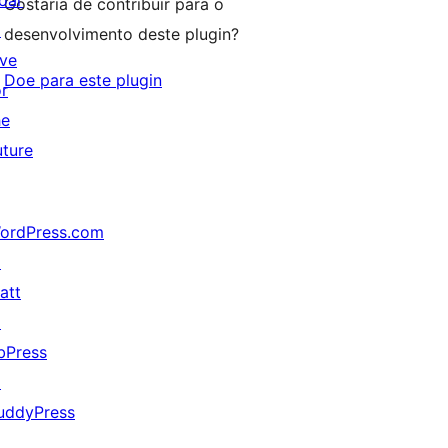
oar
Gostaria de contribuir para o
↗
desenvolvimento deste plugin?
ive
Doe para este plugin
or
he
uture
ordPress.com
↗
att
↗
bPress
↗
uddyPress
↗