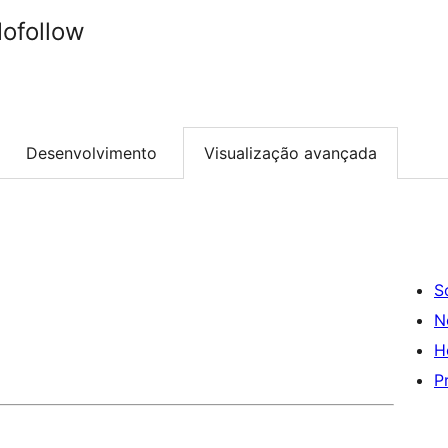
ofollow
Desenvolvimento
Visualização avançada
S
N
H
P