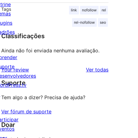
trine
Tags
link
nofollow
rel
emas
lugins
rel-nofollow
seo
adrões
Classificações
Ainda não foi enviada nenhuma avaliação.
prender
uporte
avaliações
Your review
Ver todas
esenvolvedores
Suporte
ordPress.tv
↗
Tem algo a dizer? Precisa de ajuda?
Ver fórum de suporte
articipar
Doar
ventos