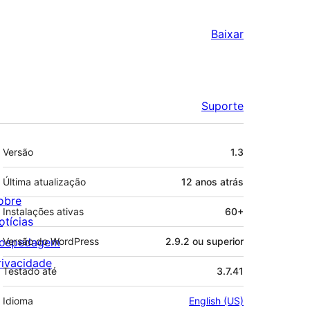
Baixar
Suporte
Meta
Versão
1.3
Última atualização
12 anos
atrás
obre
Instalações ativas
60+
otícias
ospedagem
Versão do WordPress
2.9.2 ou superior
rivacidade
Testado até
3.7.41
Idioma
English (US)