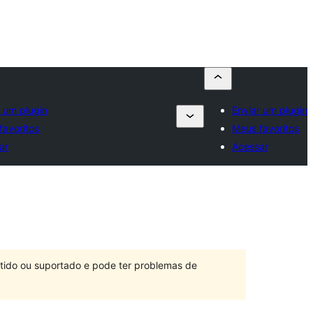
r um plugin
Enviar um plugin
favoritos
Meus favoritos
ar
Acessar
ntido ou suportado e pode ter problemas de