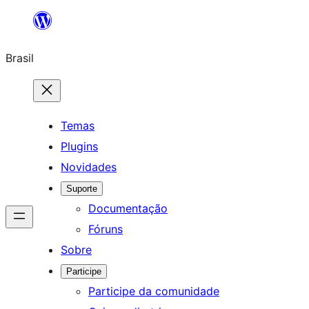
Pular
para
Brasil
o
conteúdo
Temas
Plugins
Novidades
Suporte
Documentação
Fóruns
Sobre
Participe
Participe da comunidade