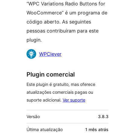
“WPC Variations Radio Buttons for
WooCommerce” é um programa de
código aberto. As seguintes
pessoas contribuíram para este
plugin.
Colaboradores
WPClever
Plugin comercial
Este plugin é gratuito, mas oferece
atualizações comerciais pagas ou
suporte adicional.
Ver suporte
Meta
Versão
3.8.3
Última atualização
1 mês
atrás