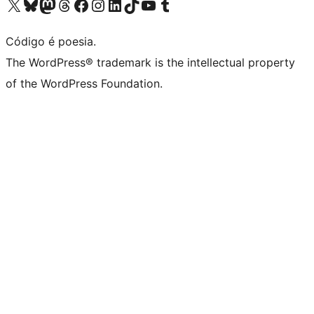
Acessar nossa conta do X (antigo Twitter)
Acessar nossa conta do Bluesky
Acessar nossa conta do Mastodon
Acessar nossa conta do Threads
Acessar nossa página do Facebook
Acessar nossa conta do Instagram
Acessar nossa conta do LinkedIn
Acessar nossa conta do TikTok
Acessar nosso canal do YouTube
Acessar nossa conta no Tumblr
Código é poesia.
The WordPress® trademark is the intellectual property
of the WordPress Foundation.