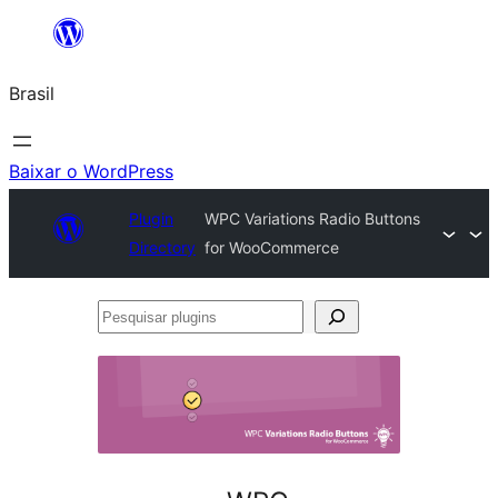
Pular
para
Brasil
o
conteúdo
Baixar o WordPress
Plugin
WPC Variations Radio Buttons
Directory
for WooCommerce
Pesquisar
plugins