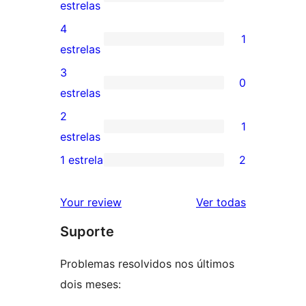
17
estrelas
avaliações
4
1
com
1
estrelas
5
avaliação
3
0
estrelas
com
0
estrelas
4
avaliação
2
1
estrela
com
1
estrelas
3
avaliação
1 estrela
2
2
estrela
com
avaliações
2
avaliações
Your review
Ver todas
com
estrela
Suporte
1
estrelas
Problemas resolvidos nos últimos
dois meses: