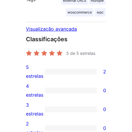
external URLs
multiple
woocommerce
wpc
Visualização avançada
Classificações
5
de 5 estrelas.
5
2
2
estrelas
avaliações
4
0
com
0
estrelas
5
avaliação
3
0
estrelas
com
0
estrelas
4
avaliação
2
0
estrela
com