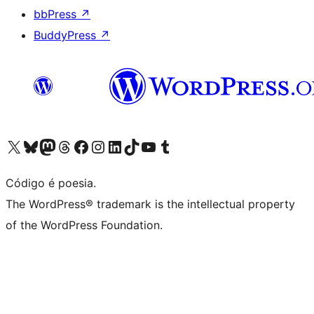
bbPress
↗
BuddyPress
↗
Acessar nossa conta do X (antigo Twitter)
Acessar nossa conta do Bluesky
Acessar nossa conta do Mastodon
Acessar nossa conta do Threads
Acessar nossa página do Facebook
Acessar nossa conta do Instagram
Acessar nossa conta do LinkedIn
Acessar nossa conta do TikTok
Acessar nosso canal do YouTube
Acessar nossa conta no Tumblr
Código é poesia.
The WordPress® trademark is the intellectual property
of the WordPress Foundation.