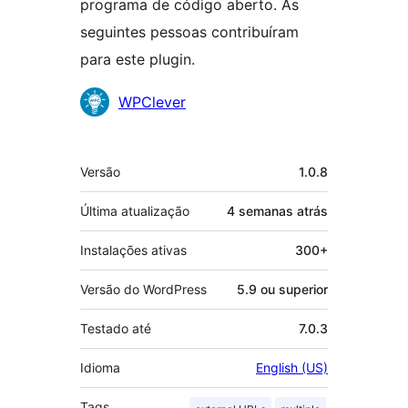
programa de código aberto. As
seguintes pessoas contribuíram
para este plugin.
Colaboradores
WPClever
Meta
Versão
1.0.8
Última atualização
4 semanas
atrás
Instalações ativas
300+
Versão do WordPress
5.9 ou superior
Testado até
7.0.3
Idioma
English (US)
Tags