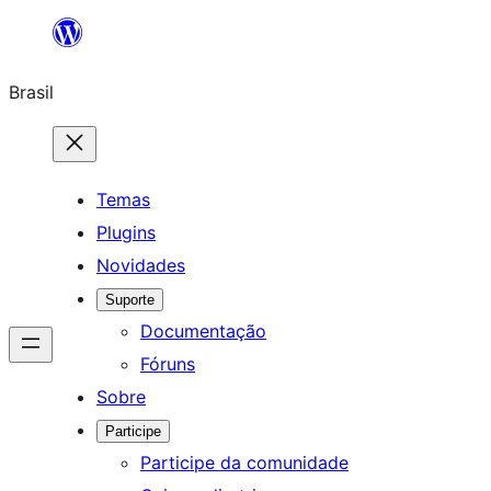
Pular
para
Brasil
o
conteúdo
Temas
Plugins
Novidades
Suporte
Documentação
Fóruns
Sobre
Participe
Participe da comunidade