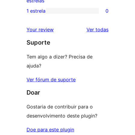
0
estrelas
3
avaliação
1 estrela
0
0
estrela
com
avaliação
2
avaliações
Your review
Ver todas
com
estrela
Suporte
1
estrela
Tem algo a dizer? Precisa de
ajuda?
Ver fórum de suporte
Doar
Gostaria de contribuir para o
desenvolvimento deste plugin?
Doe para este plugin