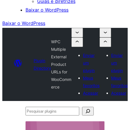
Guias e diretrizes
Baixar o WordPress
Baixar o WordPress
WPC
Multiple
Enviar
Enviar
External
Plugin
um
um
Product
Directory
plugin
plugin
URLs for
Meus
Meus
WooComm
favoritos
favoritos
erce
Acessar
Acessar
Pesquisar
plugins