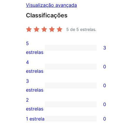
Visualização avançada
Classificações
5
de 5 estrelas.
5
3
3
estrelas
avaliações
4
0
com
0
estrelas
5
avaliação
3
0
estrelas
com
0
estrelas
4
avaliação
2
0
estrela
com
0
estrelas
3
avaliação
1 estrela
0
0
estrela
com
avaliação