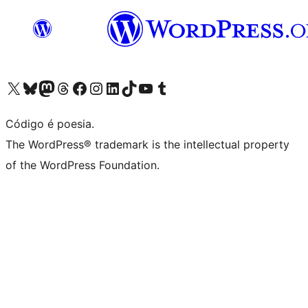
Acessar nossa conta do X (antigo Twitter)
Acessar nossa conta do Bluesky
Acessar nossa conta do Mastodon
Acessar nossa conta do Threads
Acessar nossa página do Facebook
Acessar nossa conta do Instagram
Acessar nossa conta do LinkedIn
Acessar nossa conta do TikTok
Acessar nosso canal do YouTube
Acessar nossa conta no Tumblr
Código é poesia.
The WordPress® trademark is the intellectual property
of the WordPress Foundation.