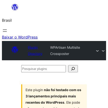
Pular
para
Brasil
o
conteúdo
Baixar o WordPress
Plugin
WPArtisan Multisite
Directory
Crossposter
Pesquisar
plugins
Este plugin
não foi testado com os
3 lançamentos principais mais
recentes do WordPress
. Ele pode