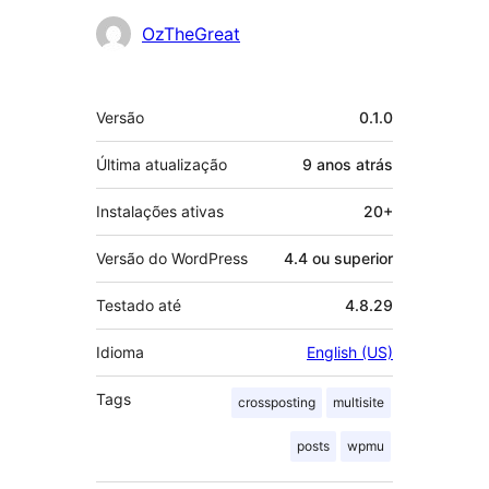
Colaboradores
OzTheGreat
Meta
Versão
0.1.0
Última atualização
9 anos
atrás
Instalações ativas
20+
Versão do WordPress
4.4 ou superior
Testado até
4.8.29
Idioma
English (US)
Tags
crossposting
multisite
posts
wpmu