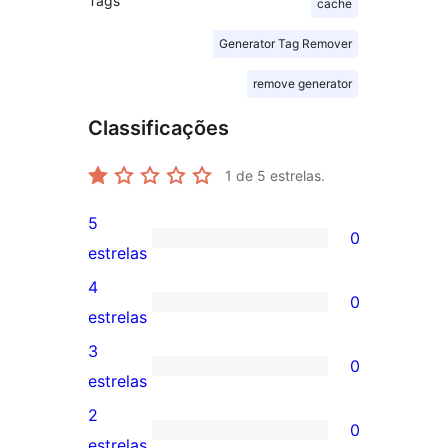
Tags
cache
Generator Tag Remover
remove generator
Classificações
1
de 5 estrelas.
5
0
0
estrelas
avaliação
4
0
com
0
estrelas
5
avaliação
3
0
estrela
com
0
estrelas
4
avaliação
2
0
estrela
com
0
estrelas