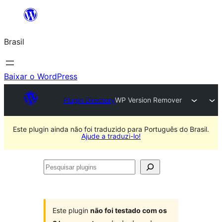
Pular
para
Brasil
o
conteúdo
Baixar o WordPress
Plugin Directory
WP Version Remover
Este plugin ainda não foi traduzido para Português do Brasil.
Ajude a traduzi-lo!
Pesquisar
plugins
Este plugin
não foi testado com os