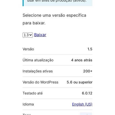
usar em sites de produção (ativos).
Selecione uma versão específica
para baixar.
Baixar
Meta
Versão
1.5
Última atualização
4 anos
atrás
Instalações ativas
200+
Versão do WordPress
5.6 ou superior
Testado até
6.0.12
Idioma
English (US)