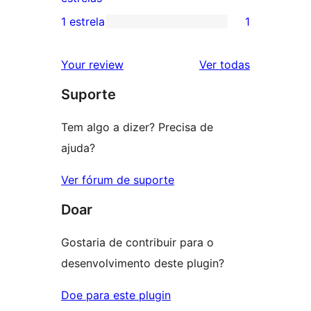
3
avaliação
1 estrela
1
1
estrela
com
avaliação
2
avaliações
Your review
Ver todas
com
estrela
Suporte
1
estrela
Tem algo a dizer? Precisa de
ajuda?
Ver fórum de suporte
Doar
Gostaria de contribuir para o
desenvolvimento deste plugin?
Doe para este plugin