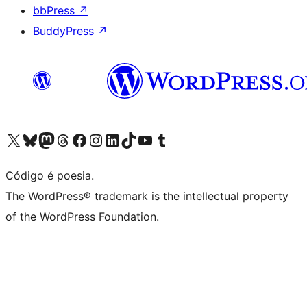
bbPress
↗
BuddyPress
↗
Acessar nossa conta do X (antigo Twitter)
Acessar nossa conta do Bluesky
Acessar nossa conta do Mastodon
Acessar nossa conta do Threads
Acessar nossa página do Facebook
Acessar nossa conta do Instagram
Acessar nossa conta do LinkedIn
Acessar nossa conta do TikTok
Acessar nosso canal do YouTube
Acessar nossa conta no Tumblr
Código é poesia.
The WordPress® trademark is the intellectual property
of the WordPress Foundation.