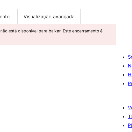
ento
Visualização avançada
e não está disponível para baixar. Este encerramento é
S
N
H
P
Vi
T
P