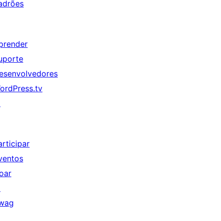
adrões
prender
uporte
esenvolvedores
ordPress.tv
↗
articipar
ventos
oar
↗
wag
↗