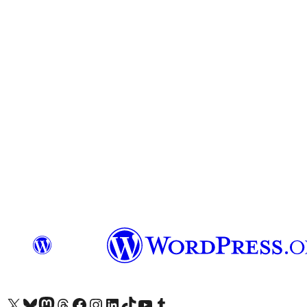
Acessar nossa conta do X (antigo Twitter)
Acessar nossa conta do Bluesky
Acessar nossa conta do Mastodon
Acessar nossa conta do Threads
Acessar nossa página do Facebook
Acessar nossa conta do Instagram
Acessar nossa conta do LinkedIn
Acessar nossa conta do TikTok
Acessar nosso canal do YouTube
Acessar nossa conta no Tumblr