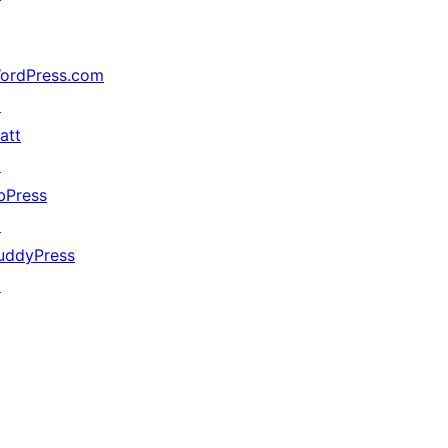
ordPress.com
↗
att
↗
bPress
↗
uddyPress
↗