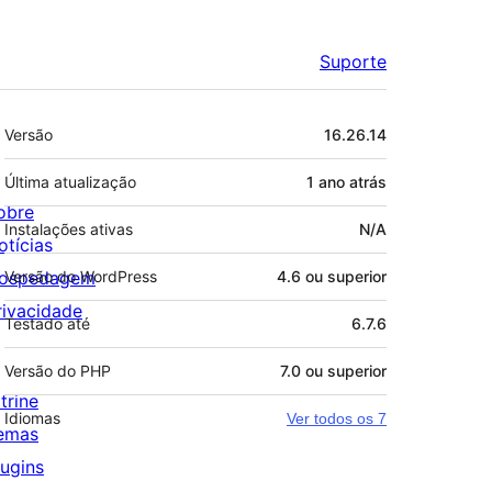
Suporte
Meta
Versão
16.26.14
Última atualização
1 ano
atrás
obre
Instalações ativas
N/A
otícias
ospedagem
Versão do WordPress
4.6 ou superior
rivacidade
Testado até
6.7.6
Versão do PHP
7.0 ou superior
trine
Idiomas
Ver todos os 7
emas
lugins