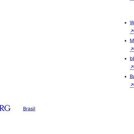
W
M
b
B
Brasil