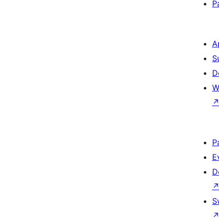
P
A
S
D
W
P
E
D
S