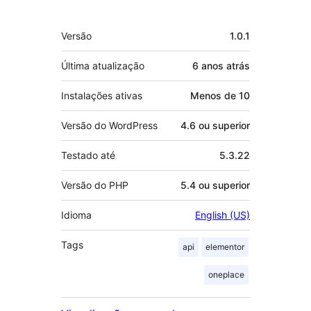
Meta
Versão
1.0.1
Última atualização
6 anos
atrás
Instalações ativas
Menos de 10
Versão do WordPress
4.6 ou superior
Testado até
5.3.22
Versão do PHP
5.4 ou superior
Idioma
English (US)
Tags
api
elementor
oneplace