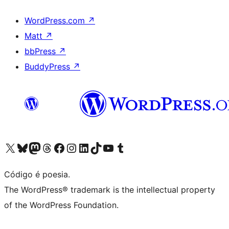
WordPress.com
↗
Matt
↗
bbPress
↗
BuddyPress
↗
Acessar nossa conta do X (antigo Twitter)
Acessar nossa conta do Bluesky
Acessar nossa conta do Mastodon
Acessar nossa conta do Threads
Acessar nossa página do Facebook
Acessar nossa conta do Instagram
Acessar nossa conta do LinkedIn
Acessar nossa conta do TikTok
Acessar nosso canal do YouTube
Acessar nossa conta no Tumblr
Código é poesia.
The WordPress® trademark is the intellectual property
of the WordPress Foundation.