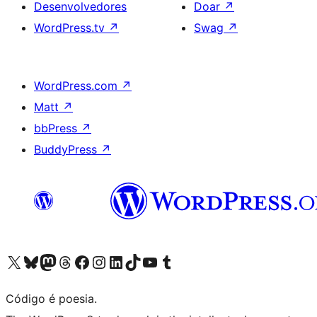
Desenvolvedores
Doar
↗
WordPress.tv
↗
Swag
↗
WordPress.com
↗
Matt
↗
bbPress
↗
BuddyPress
↗
Acessar nossa conta do X (antigo Twitter)
Acessar nossa conta do Bluesky
Acessar nossa conta do Mastodon
Acessar nossa conta do Threads
Acessar nossa página do Facebook
Acessar nossa conta do Instagram
Acessar nossa conta do LinkedIn
Acessar nossa conta do TikTok
Acessar nosso canal do YouTube
Acessar nossa conta no Tumblr
Código é poesia.