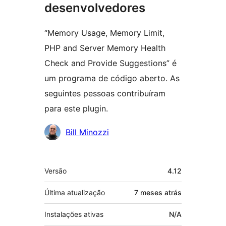
desenvolvedores
“Memory Usage, Memory Limit,
PHP and Server Memory Health
Check and Provide Suggestions” é
um programa de código aberto. As
seguintes pessoas contribuíram
para este plugin.
Colaboradores
Bill Minozzi
Meta
Versão
4.12
Última atualização
7 meses
atrás
Instalações ativas
N/A