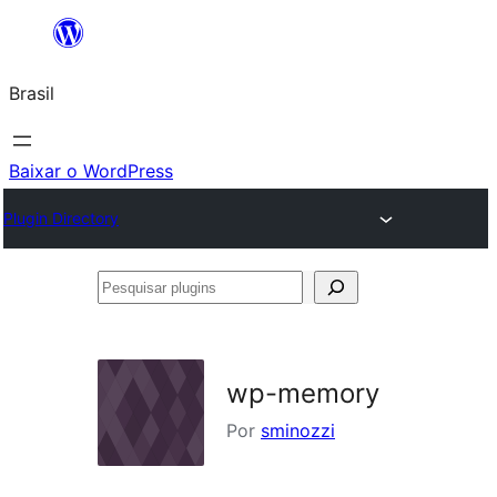
Pular
para
Brasil
o
conteúdo
Baixar o WordPress
Plugin Directory
Pesquisar
plugins
wp-memory
Por
sminozzi