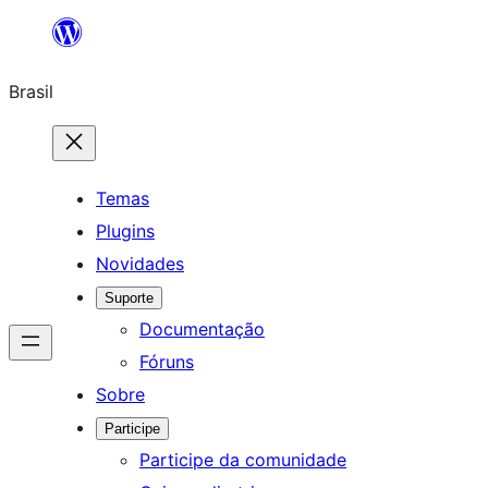
Pular
para
Brasil
o
conteúdo
Temas
Plugins
Novidades
Suporte
Documentação
Fóruns
Sobre
Participe
Participe da comunidade