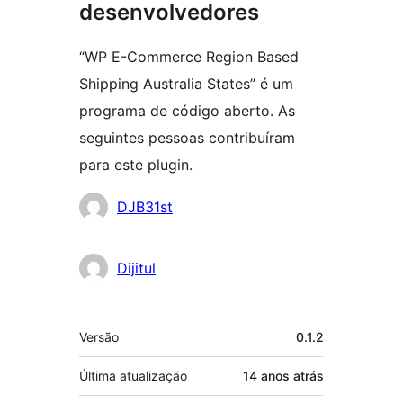
desenvolvedores
“WP E-Commerce Region Based
Shipping Australia States” é um
programa de código aberto. As
seguintes pessoas contribuíram
para este plugin.
Colaboradores
DJB31st
Dijitul
Meta
Versão
0.1.2
Última atualização
14 anos
atrás