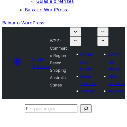
Guias e diretrizes
Baixar o WordPress
Baixar o WordPress
WP E-
Commerc
Enviar
Enviar
e Region
Plugin
um
um
Based
Directory
plugin
plugin
Shipping
Meus
Meus
Australia
favoritos
favoritos
States
Acessar
Acessar
Pesquisar
plugins