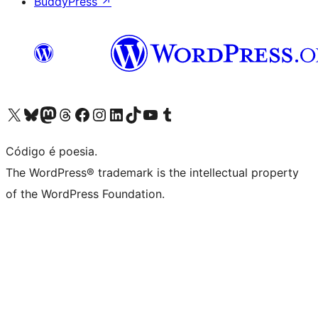
BuddyPress
↗
Acessar nossa conta do X (antigo Twitter)
Acessar nossa conta do Bluesky
Acessar nossa conta do Mastodon
Acessar nossa conta do Threads
Acessar nossa página do Facebook
Acessar nossa conta do Instagram
Acessar nossa conta do LinkedIn
Acessar nossa conta do TikTok
Acessar nosso canal do YouTube
Acessar nossa conta no Tumblr
Código é poesia.
The WordPress® trademark is the intellectual property
of the WordPress Foundation.