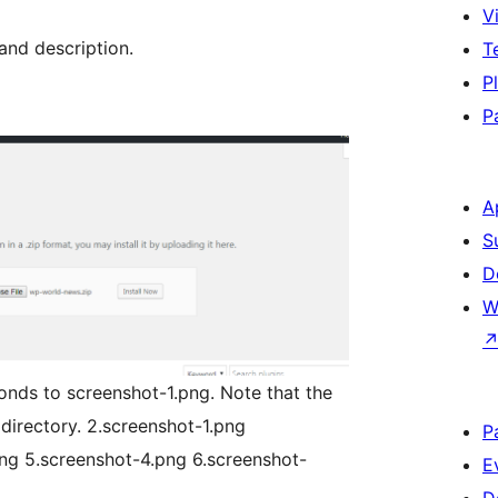
Vi
 and description.
T
P
P
A
S
D
W
onds to screenshot-1.png. Note that the
 directory. 2.screenshot-1.png
P
ng 5.screenshot-4.png 6.screenshot-
E