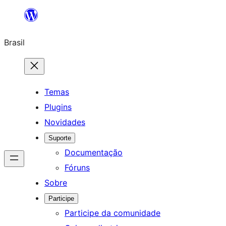
Pular
para
Brasil
o
conteúdo
Temas
Plugins
Novidades
Suporte
Documentação
Fóruns
Sobre
Participe
Participe da comunidade