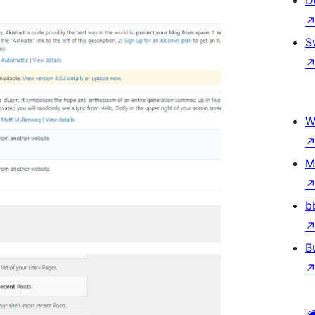
D
S
W
M
b
B