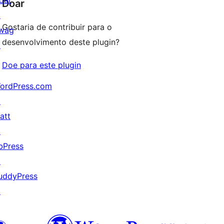
oar
Doar
↗
Gostaria de contribuir para o
wag
desenvolvimento deste plugin?
↗
Doe para este plugin
ordPress.com
↗
att
↗
bPress
↗
uddyPress
↗