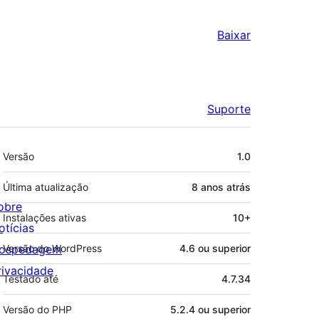
Baixar
Suporte
Meta
Versão
1.0
Última atualização
8 anos
atrás
obre
Instalações ativas
10+
otícias
ospedagem
Versão do WordPress
4.6 ou superior
rivacidade
Testado até
4.7.34
Versão do PHP
5.2.4 ou superior