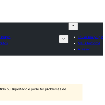
 plugin
Enviar um plugin
ritos
Meus favoritos
Acessar
ntido ou suportado e pode ter problemas de