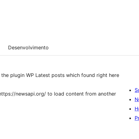
Desenvolvimento
 the plugin WP Latest posts which found right here
S
ttps://newsapi.org/ to load content from another
N
H
P