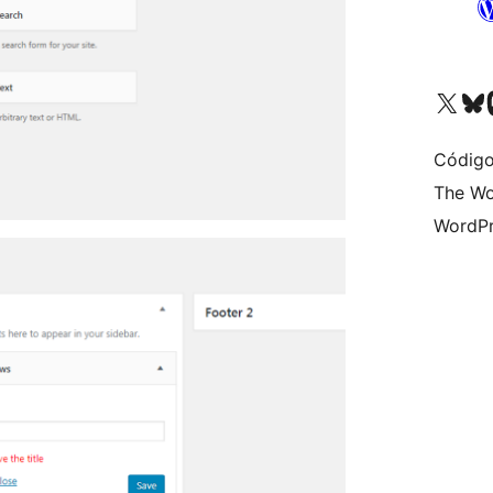
Acessar nossa conta do X 
Acessar no
A
Código
The Wo
WordPr