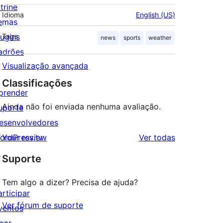
trine
Idioma
English (US)
emas
lugins
Tags
news
sports
weather
adrões
Visualização avançada
Classificações
prender
Ainda não foi enviada nenhuma avaliação.
uporte
esenvolvedores
avaliações
ordPress.tv
Your review
Ver todas
↗
Suporte
Tem algo a dizer? Precisa de ajuda?
articipar
Ver fórum de suporte
ventos