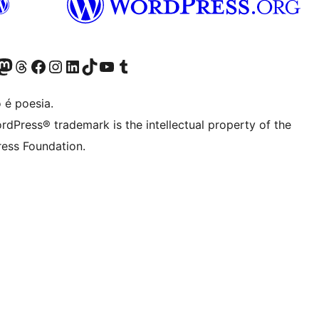
(antigo Twitter)
ssa conta do Bluesky
cessar nossa conta do Mastodon
Acessar nossa conta do Threads
Acessar nossa página do Facebook
Acessar nossa conta do Instagram
Acessar nossa conta do LinkedIn
Acessar nossa conta do TikTok
Acessar nosso canal do YouTube
Acessar nossa conta no Tumblr
 é poesia.
rdPress® trademark is the intellectual property of the
ess Foundation.