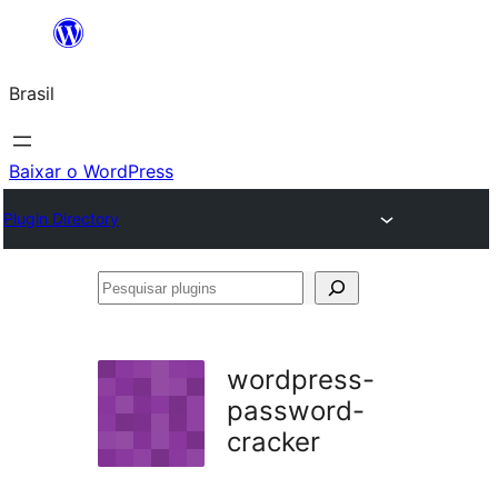
Pular
para
Brasil
o
conteúdo
Baixar o WordPress
Plugin Directory
Pesquisar
plugins
wordpress-
password-
cracker