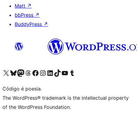
Matt
↗
bbPress
↗
BuddyPress
↗
Acessar nossa conta do X (antigo Twitter)
Acessar nossa conta do Bluesky
Acessar nossa conta do Mastodon
Acessar nossa conta do Threads
Acessar nossa página do Facebook
Acessar nossa conta do Instagram
Acessar nossa conta do LinkedIn
Acessar nossa conta do TikTok
Acessar nosso canal do YouTube
Acessar nossa conta no Tumblr
Código é poesia.
The WordPress® trademark is the intellectual property
of the WordPress Foundation.