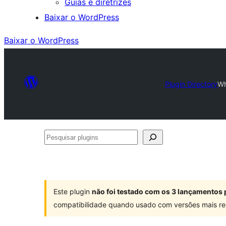
Guias e diretrizes
Baixar o WordPress
Baixar o WordPress
Plugin Directory
Wh
Pesquisar
plugins
Este plugin
não foi testado com os 3 lançamentos 
compatibilidade quando usado com versões mais re