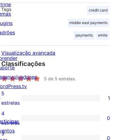
trine
Tags
credit card
emas
lugins
middle east payments
adrões
payments
white
Visualização avançada
prender
Classificações
uporte
esenvolvedores
5
de 5 estrelas.
ordPress.tv
5
↗
1
1
estrelas
avaliação
4
0
com
articipar
0
estrelas
5
ventos
avaliação
3
0
estrela