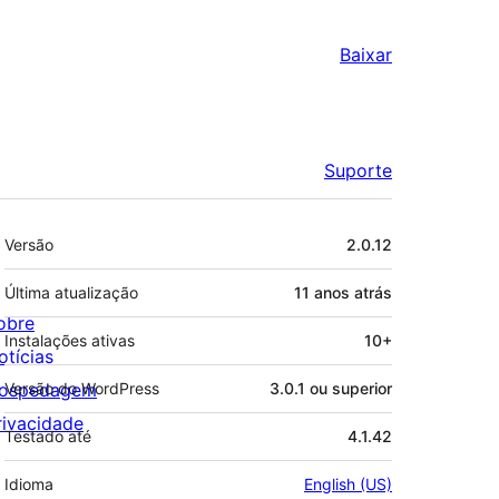
Baixar
Suporte
Meta
Versão
2.0.12
Última atualização
11 anos
atrás
obre
Instalações ativas
10+
otícias
ospedagem
Versão do WordPress
3.0.1 ou superior
rivacidade
Testado até
4.1.42
Idioma
English (US)