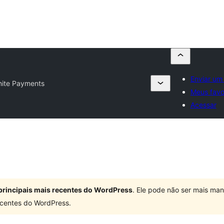
Enviar um
ite Payments
Meus favo
Acessar
principais mais recentes do WordPress
. Ele pode não ser mais ma
centes do WordPress.