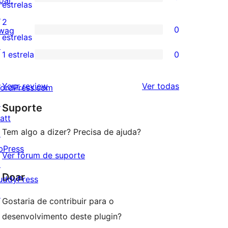
oar
com
0
estrelas
↗
4
avaliação
2
0
wag
estrela
com
0
estrelas
↗
3
avaliação
1 estrela
0
0
estrela
com
avaliação
2
avaliações
Your review
Ver todas
ordPress.com
com
estrela
↗
Suporte
1
att
estrela
Tem algo a dizer? Precisa de ajuda?
↗
bPress
Ver fórum de suporte
↗
Doar
uddyPress
↗
Gostaria de contribuir para o
desenvolvimento deste plugin?