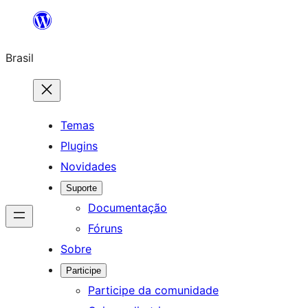
Pular
para
Brasil
o
conteúdo
Temas
Plugins
Novidades
Suporte
Documentação
Fóruns
Sobre
Participe
Participe da comunidade