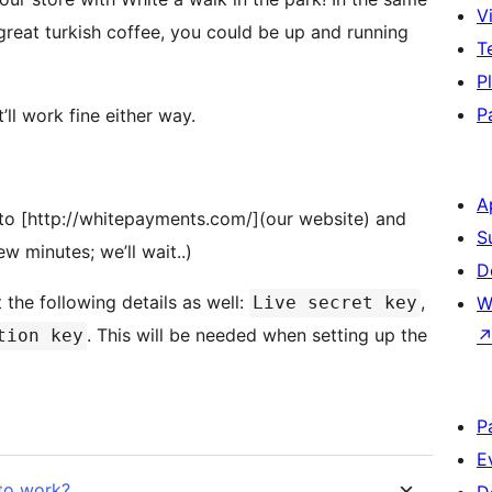
Vi
reat turkish coffee, you could be up and running
T
P
P
’ll work fine either way.
A
r to [http://whitepayments.com/](our website) and
S
ew minutes; we’ll wait..)
D
the following details as well:
,
Live secret key
W
. This will be needed when setting up the
tion key
P
E
 to work?