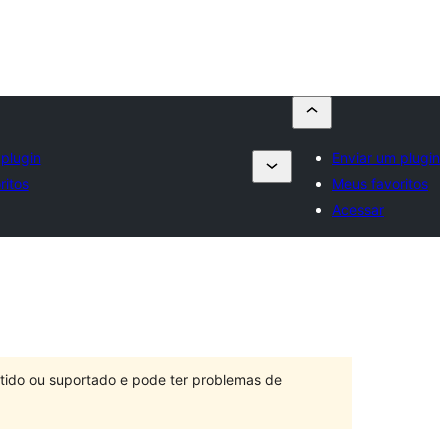
 plugin
Enviar um plugin
ritos
Meus favoritos
Acessar
ntido ou suportado e pode ter problemas de