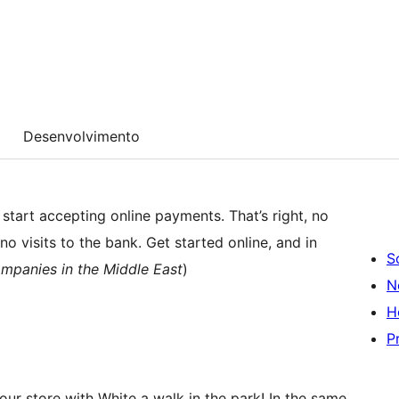
Desenvolvimento
start accepting online payments. That’s right, no
visits to the bank. Get started online, and in
S
ompanies in the Middle East
)
N
H
P
r store with White a walk in the park! In the same