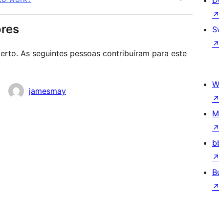
D
ores
S
rto. As seguintes pessoas contribuíram para este
W
jamesmay
M
b
B