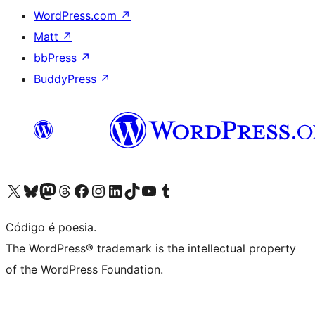
WordPress.com
↗
Matt
↗
bbPress
↗
BuddyPress
↗
Acessar nossa conta do X (antigo Twitter)
Acessar nossa conta do Bluesky
Acessar nossa conta do Mastodon
Acessar nossa conta do Threads
Acessar nossa página do Facebook
Acessar nossa conta do Instagram
Acessar nossa conta do LinkedIn
Acessar nossa conta do TikTok
Acessar nosso canal do YouTube
Acessar nossa conta no Tumblr
Código é poesia.
The WordPress® trademark is the intellectual property
of the WordPress Foundation.