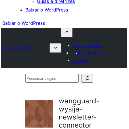
Guias e diretrizes
Baixar o WordPress
Baixar o WordPress
Enviar um plugin
Plugin Directory
Meus favoritos
Acessar
Pesquisar
plugins
wangguard-
wysija-
newsletter-
connector