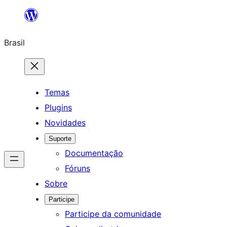
Pular
para
Brasil
o
conteúdo
Temas
Plugins
Novidades
Suporte
Documentação
Fóruns
Sobre
Participe
Participe da comunidade