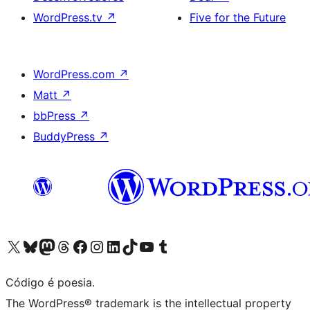
WordPress.tv
↗
Five for the Future
WordPress.com
↗
Matt
↗
bbPress
↗
BuddyPress
↗
Acessar nossa conta do X (antigo Twitter)
Acessar nossa conta do Bluesky
Acessar nossa conta do Mastodon
Acessar nossa conta do Threads
Acessar nossa página do Facebook
Acessar nossa conta do Instagram
Acessar nossa conta do LinkedIn
Acessar nossa conta do TikTok
Acessar nosso canal do YouTube
Acessar nossa conta no Tumblr
Código é poesia.
The WordPress® trademark is the intellectual property