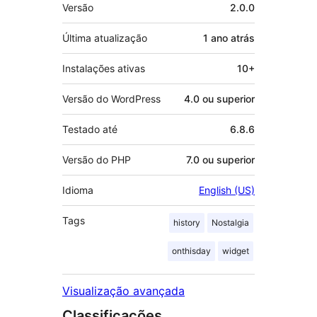
Meta
Versão
2.0.0
Última atualização
1 ano
atrás
Instalações ativas
10+
Versão do WordPress
4.0 ou superior
Testado até
6.8.6
Versão do PHP
7.0 ou superior
Idioma
English (US)
Tags
history
Nostalgia
onthisday
widget
Visualização avançada
Classificações