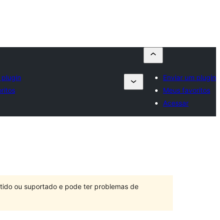
 plugin
Enviar um plugin
ritos
Meus favoritos
Acessar
ntido ou suportado e pode ter problemas de