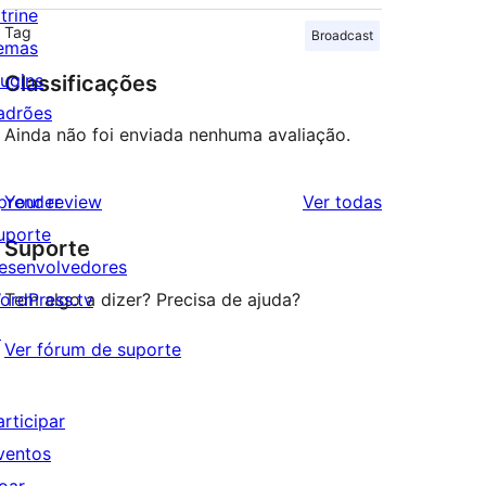
trine
Tag
Broadcast
emas
lugins
Classificações
adrões
Ainda não foi enviada nenhuma avaliação.
avaliações
prender
Your review
Ver todas
uporte
Suporte
esenvolvedores
ordPress.tv
Tem algo a dizer? Precisa de ajuda?
↗
Ver fórum de suporte
articipar
ventos