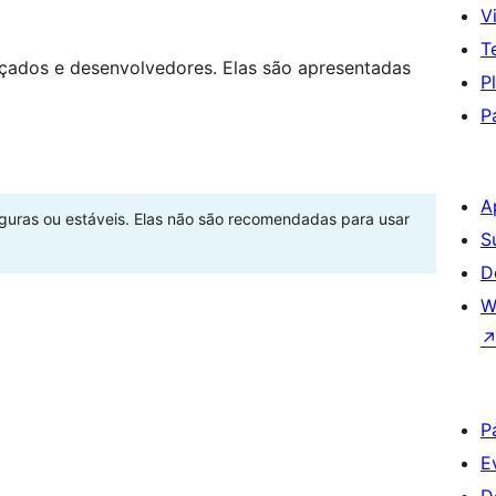
Vi
T
nçados e desenvolvedores. Elas são apresentadas
P
P
A
eguras ou estáveis. Elas não são recomendadas para usar
S
D
W
P
E