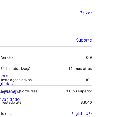
Baixar
Suporte
Meta
Versão
0.9
Última atualização
12 anos
atrás
obre
Instalações ativas
10+
otícias
ospedagem
Versão do WordPress
3.8 ou superior
rivacidade
Testado até
3.9.40
Idioma
English (US)