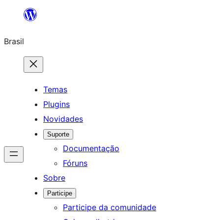
Pular
para
Brasil
o
conteúdo
Temas
Plugins
Novidades
Suporte
Documentação
Fóruns
Sobre
Participe
Participe da comunidade