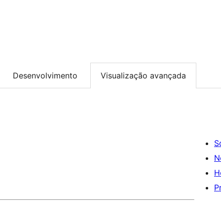
Desenvolvimento
Visualização avançada
S
N
H
P