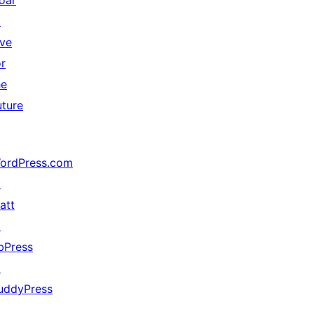
oar
↗
ive
or
he
uture
ordPress.com
↗
att
↗
bPress
↗
uddyPress
↗