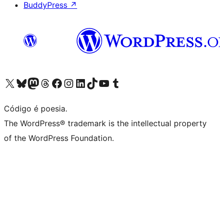
BuddyPress
↗
Acessar nossa conta do X (antigo Twitter)
Acessar nossa conta do Bluesky
Acessar nossa conta do Mastodon
Acessar nossa conta do Threads
Acessar nossa página do Facebook
Acessar nossa conta do Instagram
Acessar nossa conta do LinkedIn
Acessar nossa conta do TikTok
Acessar nosso canal do YouTube
Acessar nossa conta no Tumblr
Código é poesia.
The WordPress® trademark is the intellectual property
of the WordPress Foundation.