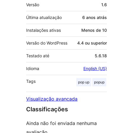
Meta
Versão
1.6
Última atualização
6 anos
atrás
Instalações ativas
Menos de 10
Versão do WordPress
4.4 ou superior
Testado até
5.6.18
Idioma
English (US)
Tags
pop up
popup
Visualização avançada
Classificações
Ainda não foi enviada nenhuma
avaliação.