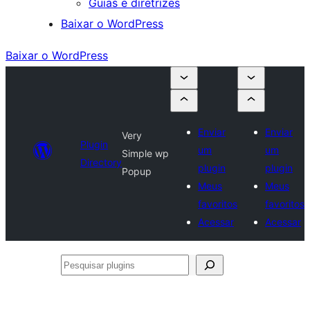
Guias e diretrizes
Baixar o WordPress
Baixar o WordPress
Enviar
Enviar
Very
Plugin
um
um
Simple wp
Directory
plugin
plugin
Popup
Meus
Meus
favoritos
favoritos
Acessar
Acessar
Pesquisar
plugins