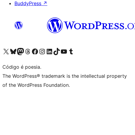
BuddyPress
↗
Acessar nossa conta do X (antigo Twitter)
Acessar nossa conta do Bluesky
Acessar nossa conta do Mastodon
Acessar nossa conta do Threads
Acessar nossa página do Facebook
Acessar nossa conta do Instagram
Acessar nossa conta do LinkedIn
Acessar nossa conta do TikTok
Acessar nosso canal do YouTube
Acessar nossa conta no Tumblr
Código é poesia.
The WordPress® trademark is the intellectual property
of the WordPress Foundation.