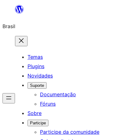
Pular
para
Brasil
o
conteúdo
Temas
Plugins
Novidades
Suporte
Documentação
Fóruns
Sobre
Participe
Participe da comunidade