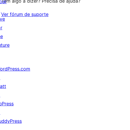
Tem algo a dizer? Precisa de ajuda?
oar
↗
Ver fórum de suporte
ive
or
he
uture
ordPress.com
↗
att
↗
bPress
↗
uddyPress
↗