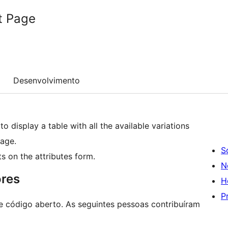
t Page
Desenvolvimento
display a table with all the available variations
page.
S
s on the attributes form.
N
ores
H
P
e código aberto. As seguintes pessoas contribuíram