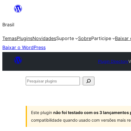
Pular
para
Brasil
o
conteúdo
Temas
Plugins
Novidades
Suporte
Sobre
Participe
Baixar
Baixar o WordPress
Plugin Directory
V
Pesquisar
plugins
Este plugin
não foi testado com os 3 lançamentos 
compatibilidade quando usado com versões mais re