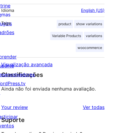
trine
Idioma
English (US)
emas
lugins
Tags
product
show variations
adrões
Variable Products
variations
woocommerce
prender
Visualização avançada
uporte
Classificações
esenvolvedores
ordPress.tv
Ainda não foi enviada nenhuma avaliação.
↗
avaliações
Your review
Ver todas
articipar
Suporte
ventos