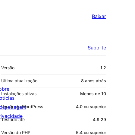
Baixar
Suporte
Meta
Versão
1.2
Última atualização
8 anos
atrás
obre
Instalações ativas
Menos de 10
otícias
ospedagem
Versão do WordPress
4.0 ou superior
rivacidade
Testado até
4.9.29
Versão do PHP
5.4 ou superior