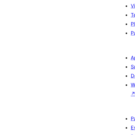
Vi
T
P
P
A
S
D
W
P
E