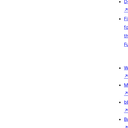
D
F
f
t
F
W
M
b
B