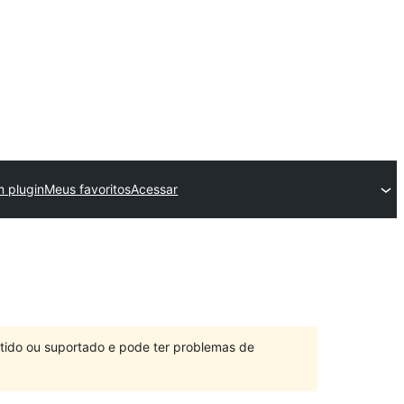
m plugin
Meus favoritos
Acessar
ntido ou suportado e pode ter problemas de