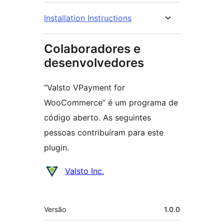
Installation Instructions
Colaboradores e
desenvolvedores
“Valsto VPayment for
WooCommerce” é um programa de
código aberto. As seguintes
pessoas contribuíram para este
plugin.
Colaboradores
Valsto Inc.
Meta
Versão
1.0.0