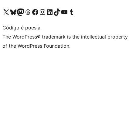
Acessar nossa conta do X (antigo Twitter)
Acessar nossa conta do Bluesky
Acessar nossa conta do Mastodon
Acessar nossa conta do Threads
Acessar nossa página do Facebook
Acessar nossa conta do Instagram
Acessar nossa conta do LinkedIn
Acessar nossa conta do TikTok
Acessar nosso canal do YouTube
Acessar nossa conta no Tumblr
Código é poesia.
The WordPress® trademark is the intellectual property
of the WordPress Foundation.