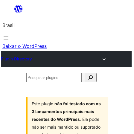
Pular
para
Brasil
o
conteúdo
Baixar o WordPress
Plugin Directory
Pesquisar
plugins
Este plugin
não foi testado com os
3 lançamentos principais mais
recentes do WordPress
. Ele pode
não ser mais mantido ou suportado