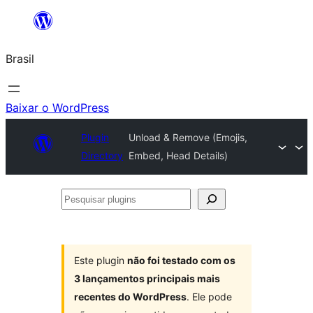
Pular
para
Brasil
o
conteúdo
Baixar o WordPress
Plugin
Unload & Remove (Emojis,
Directory
Embed, Head Details)
Pesquisar
plugins
Este plugin
não foi testado com os
3 lançamentos principais mais
recentes do WordPress
. Ele pode