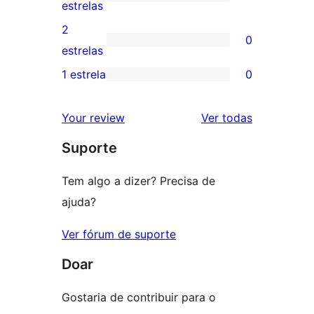
com
0
estrelas
4
avaliação
2
0
estrela
com
0
estrelas
3
avaliação
1 estrela
0
0
estrela
com
avaliação
2
avaliações
Your review
Ver todas
com
estrela
Suporte
1
estrela
Tem algo a dizer? Precisa de
ajuda?
Ver fórum de suporte
Doar
Gostaria de contribuir para o