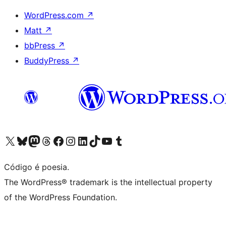
WordPress.com
↗
Matt
↗
bbPress
↗
BuddyPress
↗
Acessar nossa conta do X (antigo Twitter)
Acessar nossa conta do Bluesky
Acessar nossa conta do Mastodon
Acessar nossa conta do Threads
Acessar nossa página do Facebook
Acessar nossa conta do Instagram
Acessar nossa conta do LinkedIn
Acessar nossa conta do TikTok
Acessar nosso canal do YouTube
Acessar nossa conta no Tumblr
Código é poesia.
The WordPress® trademark is the intellectual property
of the WordPress Foundation.