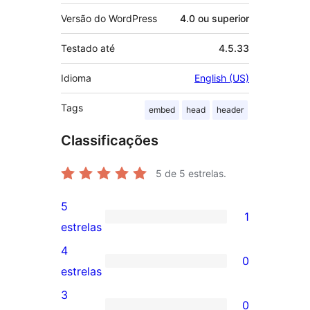
Versão do WordPress
4.0 ou superior
Testado até
4.5.33
Idioma
English (US)
Tags
embed
head
header
Classificações
5
de 5 estrelas.
5
1
1
estrelas
avaliação
4
0
com
0
estrelas
5
avaliação
3
0
estrela