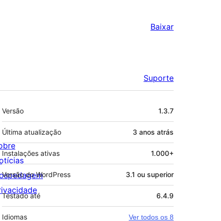
Baixar
Suporte
Meta
Versão
1.3.7
Última atualização
3 anos
atrás
obre
Instalações ativas
1.000+
otícias
ospedagem
Versão do WordPress
3.1 ou superior
rivacidade
Testado até
6.4.9
Idiomas
Ver todos os 8