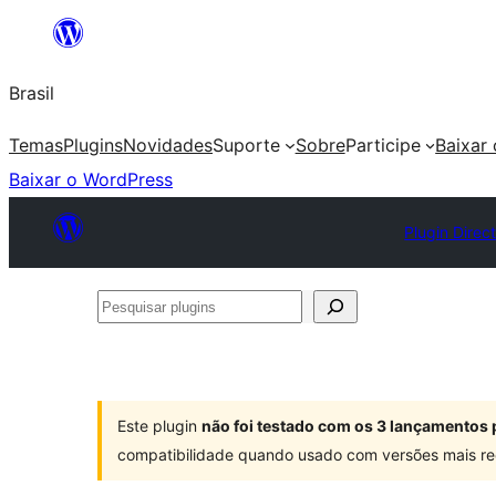
Pular
para
Brasil
o
conteúdo
Temas
Plugins
Novidades
Suporte
Sobre
Participe
Baixar
Baixar o WordPress
Plugin Direc
Pesquisar
plugins
Este plugin
não foi testado com os 3 lançamentos 
compatibilidade quando usado com versões mais re