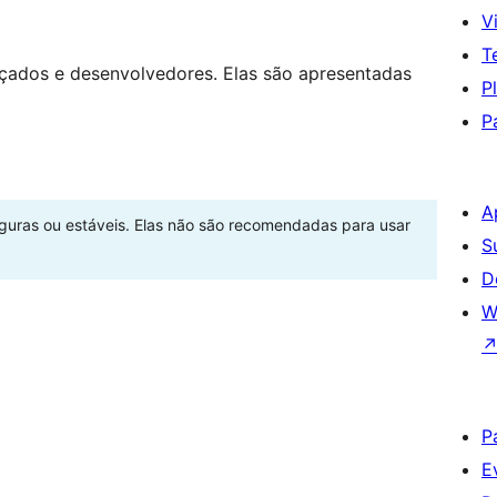
Vi
T
nçados e desenvolvedores. Elas são apresentadas
P
P
A
eguras ou estáveis. Elas não são recomendadas para usar
S
D
W
P
E