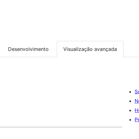
Desenvolvimento
Visualização avançada
S
N
H
P