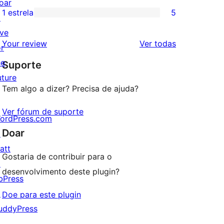
oar
3
avaliação
1 estrela
5
↗
5
estrela
com
ive
avaliações
2
avaliações
Your review
Ver todas
or
com
estrela
he
Suporte
1
uture
estrelas
Tem algo a dizer? Precisa de ajuda?
Ver fórum de suporte
ordPress.com
Doar
↗
att
Gostaria de contribuir para o
↗
desenvolvimento deste plugin?
bPress
↗
Doe para este plugin
uddyPress
↗