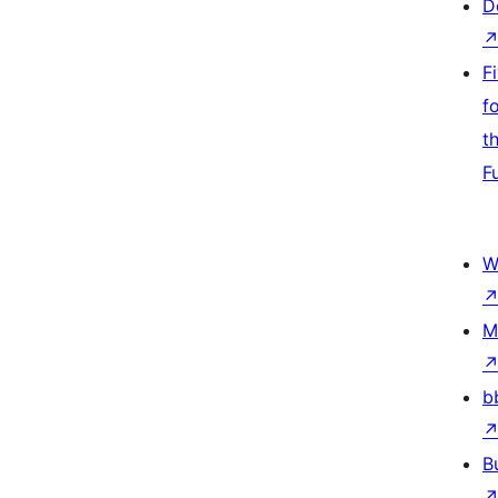
D
F
f
t
F
W
M
b
B