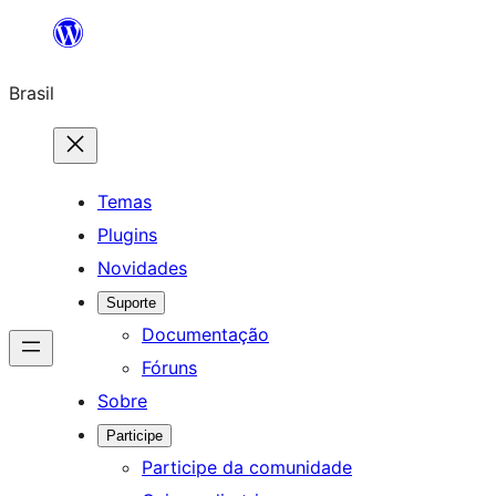
Pular
para
Brasil
o
conteúdo
Temas
Plugins
Novidades
Suporte
Documentação
Fóruns
Sobre
Participe
Participe da comunidade