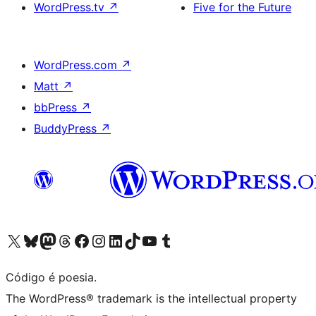
WordPress.tv
↗
Five for the Future
WordPress.com
↗
Matt
↗
bbPress
↗
BuddyPress
↗
Acessar nossa conta do X (antigo Twitter)
Acessar nossa conta do Bluesky
Acessar nossa conta do Mastodon
Acessar nossa conta do Threads
Acessar nossa página do Facebook
Acessar nossa conta do Instagram
Acessar nossa conta do LinkedIn
Acessar nossa conta do TikTok
Acessar nosso canal do YouTube
Acessar nossa conta no Tumblr
Código é poesia.
The WordPress® trademark is the intellectual property