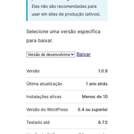
Elas não são recomendadas para
usar em sites de produção (ativos).
Selecione uma versão específica
para baixar.
Baixar
Meta
Versão
1.0.9
Última atualização
1 ano
atrás
Instalações ativas
Menos de 10
Versão do WordPress
5.4 ou superior
Testado até
6.7.5