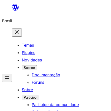
Pular
para
Brasil
o
conteúdo
Temas
Plugins
Novidades
Suporte
Documentação
Fóruns
Sobre
Participe
Participe da comunidade