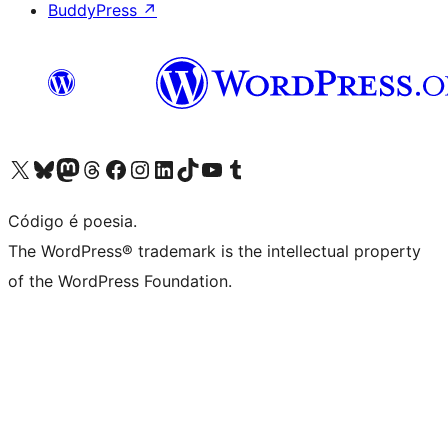
BuddyPress
↗
Acessar nossa conta do X (antigo Twitter)
Acessar nossa conta do Bluesky
Acessar nossa conta do Mastodon
Acessar nossa conta do Threads
Acessar nossa página do Facebook
Acessar nossa conta do Instagram
Acessar nossa conta do LinkedIn
Acessar nossa conta do TikTok
Acessar nosso canal do YouTube
Acessar nossa conta no Tumblr
Código é poesia.
The WordPress® trademark is the intellectual property
of the WordPress Foundation.