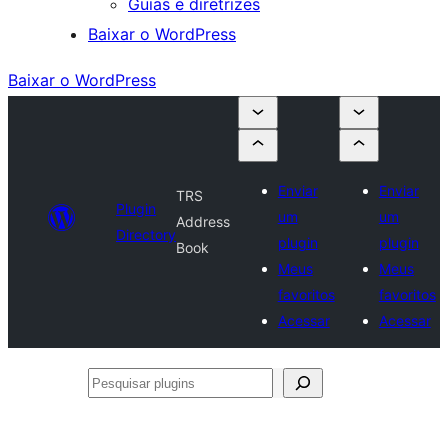
Guias e diretrizes
Baixar o WordPress
Baixar o WordPress
Enviar
Enviar
TRS
Plugin
um
um
Address
Directory
plugin
plugin
Book
Meus
Meus
favoritos
favoritos
Acessar
Acessar
Pesquisar
plugins