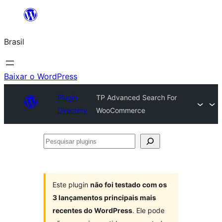
Pular
para
Brasil
o
conteúdo
Baixar o WordPress
Plugin
TP Advanced Search For
Directory
WooCommerce
Pesquisar
plugins
Este plugin
não foi testado com os
3 lançamentos principais mais
recentes do WordPress
. Ele pode