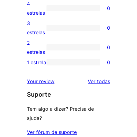
avaliações
4
0
com
0
estrelas
5
avaliação
3
0
estrelas
com
0
estrelas
4
avaliação
2
0
estrela
com
0
estrelas
3
avaliação
1 estrela
0
0
estrela
com
avaliação
2
avaliações
Your review
Ver todas
com
estrela
Suporte
1
estrela
Tem algo a dizer? Precisa de
ajuda?
Ver fórum de suporte