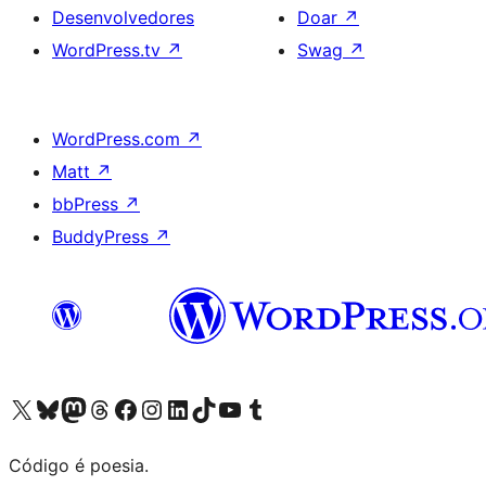
Desenvolvedores
Doar
↗
WordPress.tv
↗
Swag
↗
WordPress.com
↗
Matt
↗
bbPress
↗
BuddyPress
↗
Acessar nossa conta do X (antigo Twitter)
Acessar nossa conta do Bluesky
Acessar nossa conta do Mastodon
Acessar nossa conta do Threads
Acessar nossa página do Facebook
Acessar nossa conta do Instagram
Acessar nossa conta do LinkedIn
Acessar nossa conta do TikTok
Acessar nosso canal do YouTube
Acessar nossa conta no Tumblr
Código é poesia.