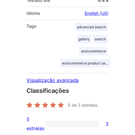
Testado até
6.4.9
Idioma
English (US)
Tags
advanced search
gallery
search
woocommerce
woocommerce product search
Visualização avançada
Classificações
5
de 5 estrelas.
5
3
3
estrelas