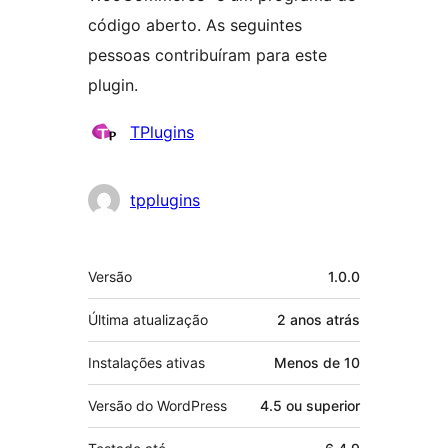
código aberto. As seguintes
pessoas contribuíram para este
plugin.
Colaboradores
TPlugins
tpplugins
Meta
Versão
1.0.0
Última atualização
2 anos
atrás
Instalações ativas
Menos de 10
Versão do WordPress
4.5 ou superior