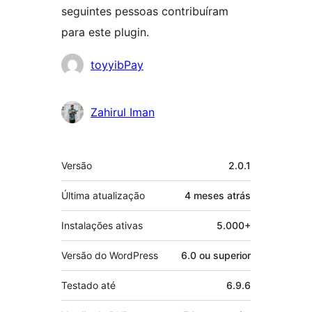
seguintes pessoas contribuíram
para este plugin.
Colaboradores
toyyibPay
Zahirul Iman
Meta
Versão
2.0.1
Última atualização
4 meses
atrás
Instalações ativas
5.000+
Versão do WordPress
6.0 ou superior
Testado até
6.9.6