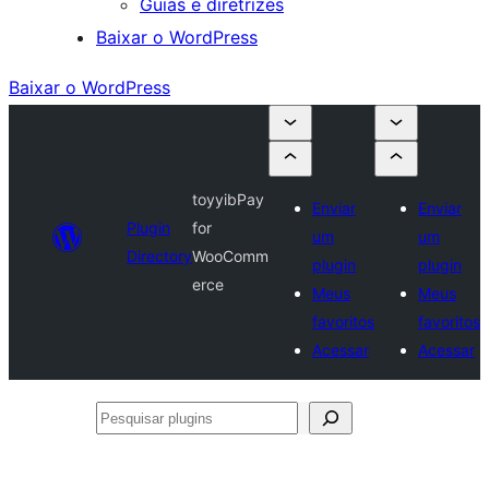
Guias e diretrizes
Baixar o WordPress
Baixar o WordPress
toyyibPay
Enviar
Enviar
Plugin
for
um
um
Directory
WooComm
plugin
plugin
erce
Meus
Meus
favoritos
favoritos
Acessar
Acessar
Pesquisar
plugins