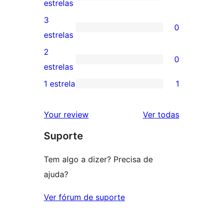
com
0
estrelas
5
avaliação
3
0
estrelas
com
0
estrelas
4
avaliação
2
0
estrela
com
0
estrelas
3
avaliação
1 estrela
1
1
estrela
com
avaliação
2
avaliações
Your review
Ver todas
com
estrela
Suporte
1
estrela
Tem algo a dizer? Precisa de
ajuda?
Ver fórum de suporte