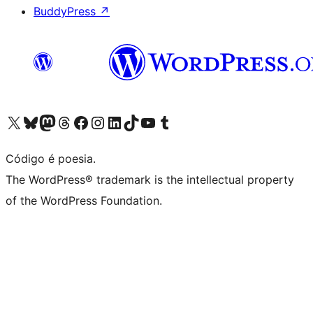
BuddyPress
↗
Acessar nossa conta do X (antigo Twitter)
Acessar nossa conta do Bluesky
Acessar nossa conta do Mastodon
Acessar nossa conta do Threads
Acessar nossa página do Facebook
Acessar nossa conta do Instagram
Acessar nossa conta do LinkedIn
Acessar nossa conta do TikTok
Acessar nosso canal do YouTube
Acessar nossa conta no Tumblr
Código é poesia.
The WordPress® trademark is the intellectual property
of the WordPress Foundation.