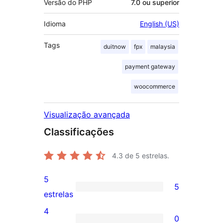
Versão do PHP
7.0 ou superior
Idioma
English (US)
Tags
duitnow
fpx
malaysia
payment gateway
woocommerce
Visualização avançada
Classificações
4.3
de 5 estrelas.
5
5
5
estrelas
avaliações
4
0