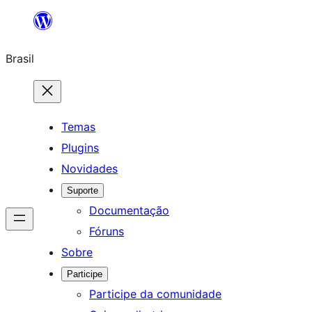
Pular
para
Brasil
o
conteúdo
Temas
Plugins
Novidades
Suporte
Documentação
Fóruns
Sobre
Participe
Participe da comunidade